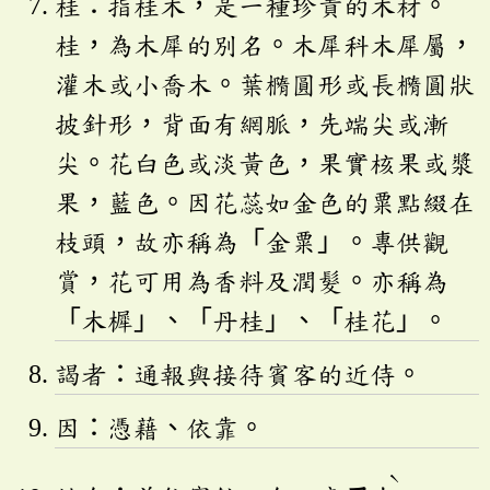
桂：指桂木，是一種珍貴的木材。
桂，為木犀的別名。木犀科木犀屬，
灌木或小喬木。葉橢圓形或長橢圓狀
披針形，背面有網脈，先端尖或漸
尖。花白色或淡黃色，果實核果或漿
果，藍色。因花蕊如金色的粟點綴在
枝頭，故亦稱為「金粟」。專供觀
賞，花可用為香料及潤髮。亦稱為
「木樨」、「丹桂」、「桂花」。
謁者：通報與接待賓客的近侍。
因：憑藉、依靠。
ˋ