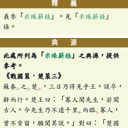
釋 義
義參「
米珠薪桂
」。見「
米珠薪桂
」
條。
典 源
此處所列為「
米珠薪桂
」之典源，提供
參考。
《戰國策．楚策三》
蘇秦
之
楚
，三日乃得見乎王。談卒，
1>
2>
3>
辭而行。楚王曰：「寡人聞先生，若聞
古人。今先生乃不遠千里
而臨
寡人，
4>
5>
曾不肯留，願聞其說。」對曰：「楚國