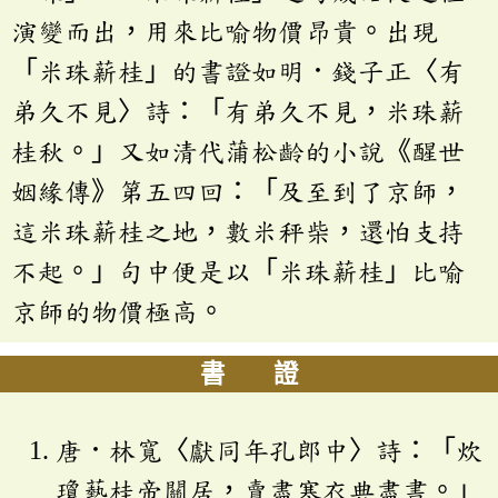
演變而出，用來比喻物價昂貴。出現
「米珠薪桂」的書證如明．錢子正〈有
弟久不見〉詩：「有弟久不見，米珠薪
桂秋。」又如清代蒲松齡的小說《醒世
姻緣傳》第五四回：「及至到了京師，
這米珠薪桂之地，數米秤柴，還怕支持
不起。」句中便是以「米珠薪桂」比喻
京師的物價極高。
書 證
唐．林寬〈獻同年孔郎中〉詩：「炊
瓊爇桂帝關居，賣盡寒衣典盡書。」