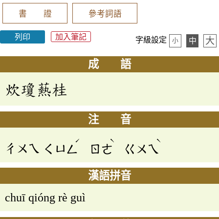
書 證
參考詞語
列印
加入筆記
大
字級設定
中
小
成 語
炊瓊爇桂
注 音
ˊ
ˋ
ˋ
ㄔㄨㄟ
ㄑㄩㄥ
ㄖㄜ
ㄍㄨㄟ
漢語拼音
chuī qióng rè guì