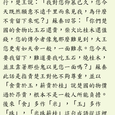
行，楚王說：「我對您仰慕已久，您今
天既然願意不遠千里而來見我，為什麼
不肯留下來呢？」蘇秦回答：「你們楚
國的食物比玉石還貴，柴火比桂木還值
錢，您的傳令者像鬼那麼難見到，大王
您更有如天帝一般，一面難求。您今天
要我留下，難道要我吃玉石，燒桂木，
並且靠著那些鬼以見您一面嗎？」蘇秦
此話是指責楚王對他不夠尊重，並以
「食貴於玉，薪貴於桂」說楚國的物價
過於昂貴，根本不是一般人所能負擔。
後來「食」多作「米」，「玉」多作
「珠」，「米珠薪桂」這句成語從這裡