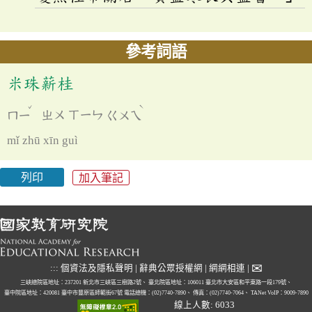
參考詞語
米珠薪桂
ˇ
ˋ
ㄇㄧ
ㄓㄨ
ㄒㄧㄣ
ㄍㄨㄟ
mǐ zhū xīn guì
列印
加入筆記
✉
:::
個資法及隱私聲明
|
辭典公眾授權網
|
網網相連
|
三峽總院區地址：237201 新北市三峽區三樹路2號、
臺北院區地址：106011 臺北市大安區和平東路一段179號、
臺中院區地址：420081 臺中市豐原區師範街67號
電話總機：(02)7740-7890、
傳真：(02)7740-7064、
TANet VoIP：9009-7890
線上人數: 6033