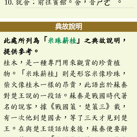
就舍：前往賓館。舍，音
ㄕㄜ
。
典故說明
此處所列為「
米珠薪桂
」之典故說明，
提供參考。
桂木，是一種專門用來觀賞的珍貴植
物。「米珠薪桂」則是形容米像珍珠，
柴火像桂木一樣的昂貴，此語出於蘇秦
對楚王說的一段話。蘇秦是戰國時代著
名的說客，據《戰國策．楚策三》載，
有一次他到楚國去，等了三天才見到楚
王。在與楚王談話結束後，蘇秦便要辭