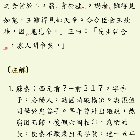
之食貴於玉，薪
貴於桂
，謁者
難得見
6>
7>
8>
如鬼，王難得見如天帝。今令臣食玉炊
桂，因
鬼見帝。」王曰：「先生就舍
9>
，寡人聞命矣。」
10>
〔注解〕
蘇秦：西元前？∼前３１７，字季
子，洛陽人，戰國時縱橫家。與張儀
同學於鬼谷子。早年曾外出遊說，然
窮困而歸，後佩六國相印，為縱約
長，使秦不敢東出函谷關，達十五年