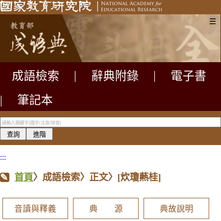
☰
成語檢索
|
辭典附錄
|
電子書
|
筆記本
:::
首頁
〉成語檢索〉正文〉
[炊瓊爇桂]
音讀與釋義
典 源
典故說明