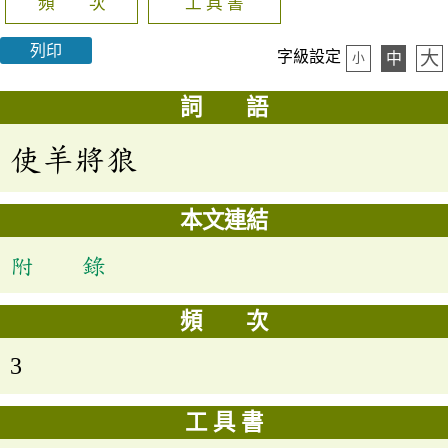
頻 次
工 具 書
列印
大
字級設定
中
小
詞 語
使羊將狼
本文連結
附 錄
頻 次
3
工 具 書