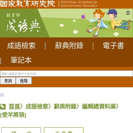
☰
成語檢索
|
辭典附錄
|
電子書
|
筆記本
:::
首頁
〉成語檢索〉辭典附錄〉編輯總資料庫〉
[使羊將狼]