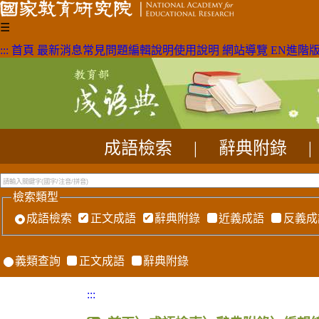
☰
:::
首頁
最新消息
常見問題
編輯說明
使用說明
網站導覽
EN
進階
成語檢索
|
辭典附錄
|
檢索類型
成語檢索
正文成語
辭典附錄
近義成語
反義成
義類查詢
正文成語
辭典附錄
:::