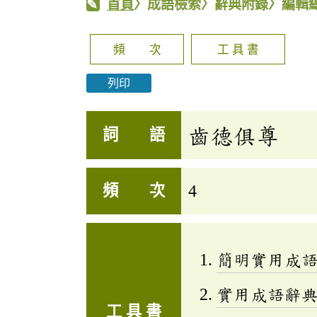
首頁
〉成語檢索〉辭典附錄〉編輯
頻 次
工 具 書
列印
齒德俱尊
詞 語
頻 次
4
簡明實用成
實用成語辭
工 具 書