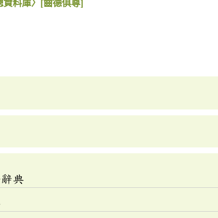
總資料庫〉
[齒德俱尊]
語辭典
典