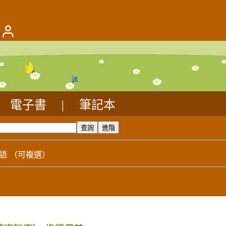
版
電子書
|
筆記本
語
（可複選）