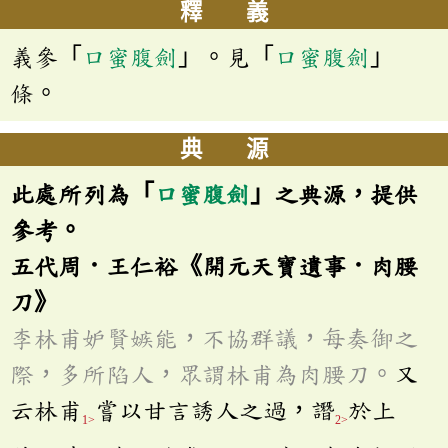
釋 義
義參「
口蜜腹劍
」。見「
口蜜腹劍
」
條。
典 源
此處所列為「
口蜜腹劍
」之典源，提供
參考。
五代周．王仁裕《開元天寶遺事．肉腰
刀》
李林甫妒賢嫉能，不協群議，每奏御之
際，多所陷人，眾謂林甫為肉腰刀。
又
云林甫
嘗以甘言誘人之過，譖
於上
1>
2>