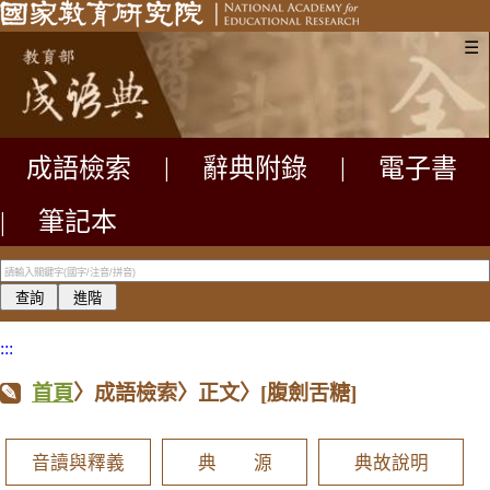
☰
成語檢索
|
辭典附錄
|
電子書
|
筆記本
:::
首頁
〉成語檢索〉正文〉
[腹劍舌糖]
音讀與釋義
典 源
典故說明