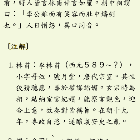
前，時人皆言林甫甘言如蜜。朝中相謂
曰：「李公雖面有笑容而肚中鑄劍
也。」人日憎怨，異口同音。
〔注解〕
林甫：李林甫（西元５８９∼？），
小字哥奴，號月堂，唐代宗室。其性
狡猾聰慧，善於權謀諂媚。玄宗時為
相，結納宦官妃嬪，能察言觀色，迎
合上意，故奏對皆稱旨。在朝十九
年，專政自恣，遂釀成安史之亂。
ˋ