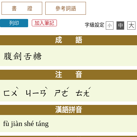
書 證
參考詞語
列印
加入筆記
大
字級設定
中
小
成 語
腹劍舌糖
注 音
ˋ
ˋ
ˊ
ˊ
ㄈㄨ
ㄐㄧㄢ
ㄕㄜ
ㄊㄤ
漢語拼音
fù jiàn shé táng