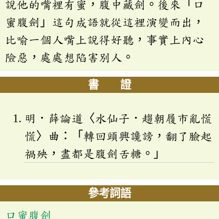
說他的嘴裡有蜜，腹中藏劍。後來「口
蜜腹劍」這句成語就從這裡演變而出，
比喻一個人嘴上說得好聽，事實上內心
險惡，處處想陷害別人。
書 證
明．薛論道〈水仙子．趨朝履市亂慌
慌〉曲：「轉回頭興讒謗，翻了臉起
禍殃，盡都是腹劍舌糖。」
參考詞語
口蜜腹劍