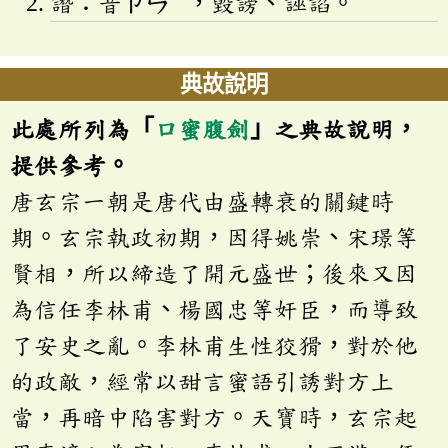
譖：音
ㄗㄣ
，毀謗、誣諂。
典故說明
此處所列為「
口蜜腹劍
」之典故說明，
提供參考。
唐玄宗一朝是唐代由盛轉衰的關鍵時
期。玄宗執政初期，因得姚崇、宋璟等
賢相，所以締造了開元盛世；後來又因
為信任李林甫、楊國忠等奸臣，而導致
了安史之亂。李林甫生性狡猾，對於他
的政敵，經常以甜言蜜語引誘對方上
當，再暗中陷害對方。天寶時，玄宗起