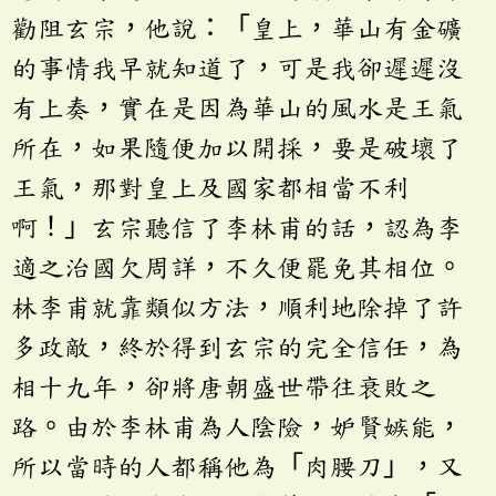
勸阻玄宗，他說：「皇上，華山有金礦
的事情我早就知道了，可是我卻遲遲沒
有上奏，實在是因為華山的風水是王氣
所在，如果隨便加以開採，要是破壞了
王氣，那對皇上及國家都相當不利
啊！」玄宗聽信了李林甫的話，認為李
適之治國欠周詳，不久便罷免其相位。
林李甫就靠類似方法，順利地除掉了許
多政敵，終於得到玄宗的完全信任，為
相十九年，卻將唐朝盛世帶往衰敗之
路。由於李林甫為人陰險，妒賢嫉能，
所以當時的人都稱他為「肉腰刀」，又