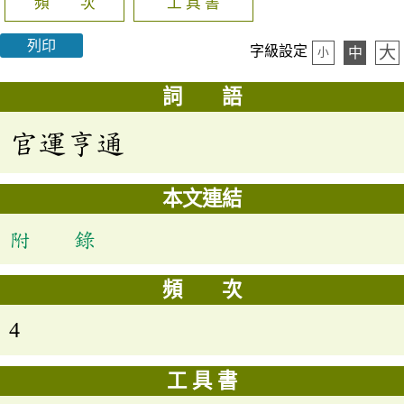
頻 次
工 具 書
列印
大
字級設定
中
小
詞 語
官運亨通
本文連結
附 錄
頻 次
4
工 具 書