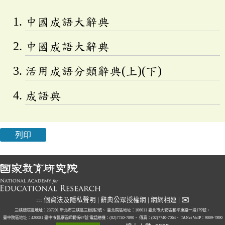
中國成語大辭典
中國成語大辭典
活用成語分類辭典(上)(下)
成語典
列印
✉
:::
個資法及隱私聲明
|
辭典公眾授權網
|
網網相連
|
三峽總院區地址：237201 新北市三峽區三樹路2號、
臺北院區地址：106011 臺北市大安區和平東路一段179號、
臺中院區地址：420081 臺中市豐原區師範街67號
電話總機：(02)7740-7890、
傳真：(02)7740-7064、
TANet VoIP：9009-7890