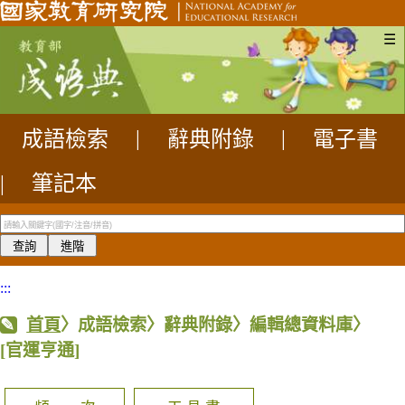
☰
成語檢索
|
辭典附錄
|
電子書
|
筆記本
:::
首頁
〉成語檢索〉辭典附錄〉編輯總資料庫〉
[官運亨通]