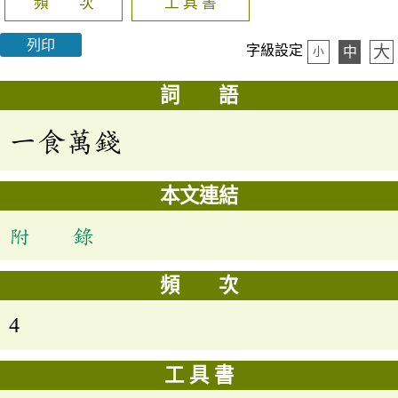
頻 次
工 具 書
列印
大
字級設定
中
小
詞 語
一食萬錢
本文連結
附 錄
頻 次
4
工 具 書