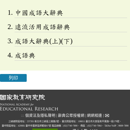
中國成語大辭典
遠流活用成語辭典
成語大辭典(上)(下)
成語典
列印
✉
:::
個資法及隱私聲明
|
辭典公眾授權網
|
網網相連
|
三峽總院區地址：237201 新北市三峽區三樹路2號、
臺北院區地址：106011 臺北市大安區和平東路一段179號、
臺中院區地址：420081 臺中市豐原區師範街67號
電話總機：(02)7740-7890、
傳真：(02)7740-7064、
TANet VoIP：9009-7890