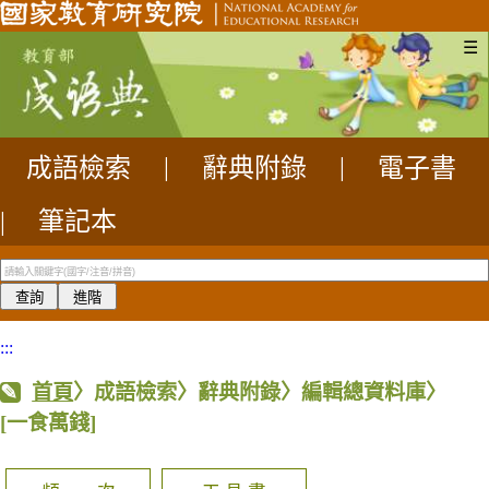
☰
成語檢索
|
辭典附錄
|
電子書
|
筆記本
:::
首頁
〉成語檢索〉辭典附錄〉編輯總資料庫〉
[一食萬錢]