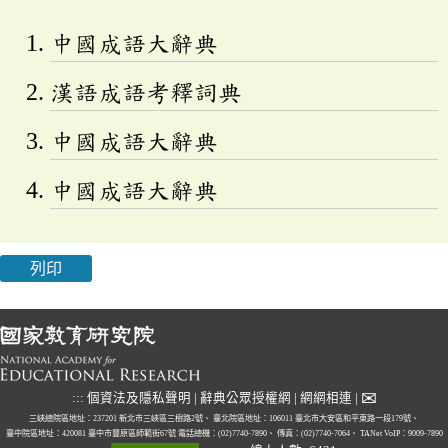
中國成語大辭典
漢語成語考釋詞典
中國成語大辭典
中國成語大辭典
列印
✉
:::
個資法及隱私聲明
|
辭典公眾授權網
|
網網相連
|
三峽總院區地址：237201 新北市三峽區三樹路2號、
臺北院區地址：106011 臺北市大安區和平東路一段179號、
臺中院區地址：420081 臺中市豐原區師範街67號
電話總機：(02)7740-7890、
傳真：(02)7740-7064、
TANet VoIP：9009-7890