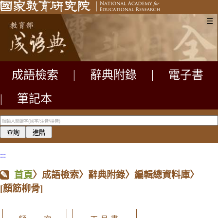
☰
成語檢索
|
辭典附錄
|
電子書
|
筆記本
:::
首頁
〉成語檢索〉辭典附錄〉編輯總資料庫〉
[顏筋柳骨]