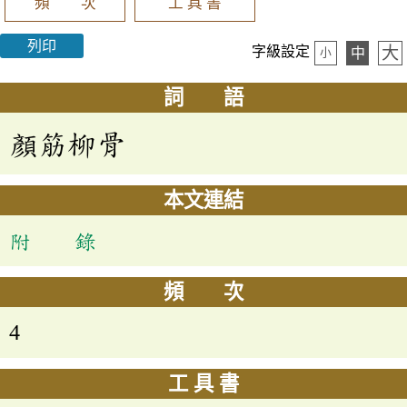
頻 次
工 具 書
列印
大
字級設定
中
小
詞 語
顏筋柳骨
本文連結
附 錄
頻 次
4
工 具 書