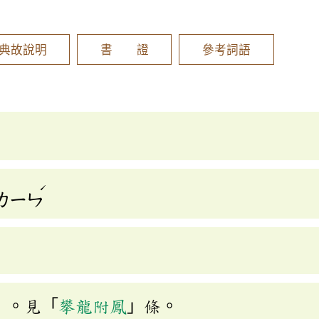
]
典故說明
書 證
參考詞語
ˊ
ㄌㄧㄣ
」。見「
攀龍附鳳
」條。