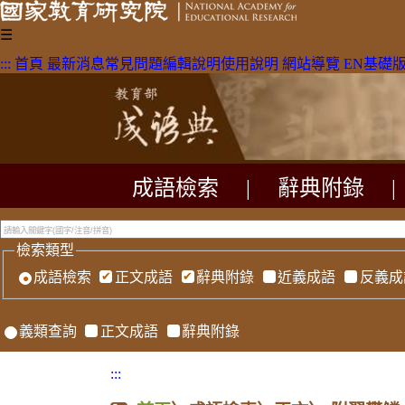
☰
:::
首頁
最新消息
常見問題
編輯說明
使用說明
網站導覽
EN
基礎
成語檢索
|
辭典附錄
|
檢索類型
成語檢索
正文成語
辭典附錄
近義成語
反義成
義類查詢
正文成語
辭典附錄
:::