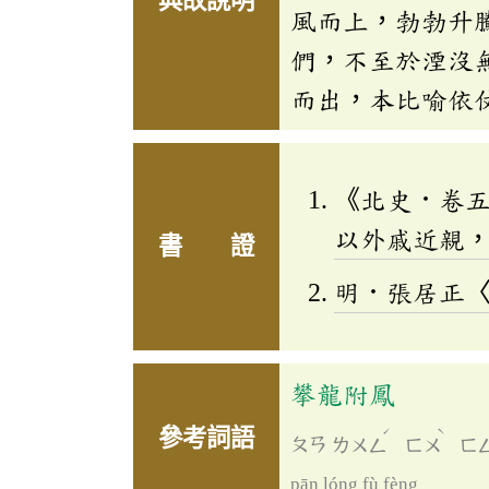
典故說明
風而上，勃勃升
們，不至於湮沒
而出，本比喻依
《北史．卷
以外戚近親
書 證
明．張居正
攀龍附鳳
ˊ
ˋ
參考詞語
ㄆㄢ
ㄌㄨㄥ
ㄈㄨ
ㄈ
pān lóng fù fèng