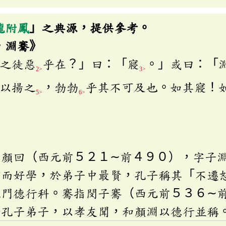
龍附鳳
」之典源，提供參考。
．淵騫》
之徒惡
乎在？」曰：「寢
。」或曰：「
2>
3>
以揚之
，勃勃
乎其不可及也。如其寢！
5>
6>
指顏回（西元前５２１∼前４９０），字子
貧而好學，於弟子中最賢，孔子稱其「不遷
孔門德行科。騫指閔子騫（西元前５３６∼
。孔子弟子，以孝友聞，和顏淵以德行並稱