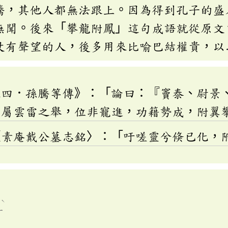
騰，其他人都無法跟上。因為得到孔子的盛
無聞。後來「攀龍附鳳」這句成語就從原文
仗有聲望的人，後多用來比喻巴結權貴，以
五四．孫騰等傳》：「論曰：『竇泰、尉景
，屬雲雷之舉，位非寵進，功籍勢成，附翼
〈素庵戴公墓志銘〉：「吁嗟靈兮倏已化，
ˋ
ㄥ