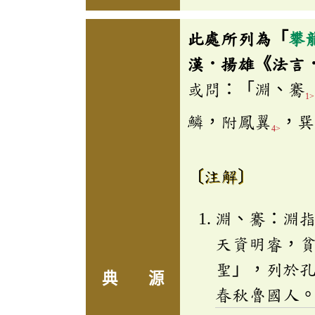
此處所列為「
攀
漢．揚雄《法言
或問：「淵、騫
1>
鱗，附鳳翼
，巽
4>
〔注解〕
淵、騫：淵
天資明睿，
聖」，列於
典 源
春秋魯國人