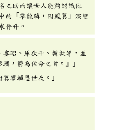
名之助而讓世人能夠認識他
中的「攀龍鱗，附鳳翼」演變
求晉升。
、婁昭、厙狄干、韓軌等，並
攀鱗，鬱為佐命之首。』」
附翼攀鱗恩世及。」