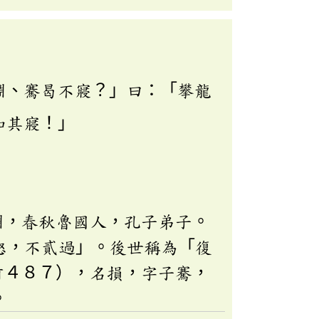
淵、騫曷不寢？」曰：「攀龍
如其寢！」
淵，春秋魯國人，孔子弟子。
怒，不貳過」。後世稱為「復
前４８７），名損，字子騫，
。