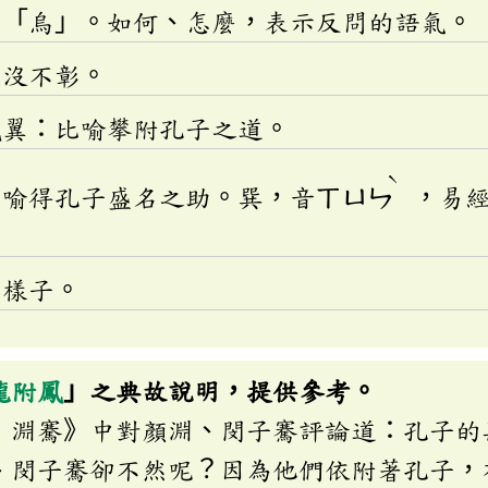
同「烏」。如何、怎麼，表示反問的語氣。
湮沒不彰。
鳳翼：比喻攀附孔子之道。
ˋ
比喻得孔子盛名之助。巽，音
ㄒㄩㄣ
，易
的樣子。
龍附鳳
」之典故說明，提供參考。
．淵騫》中對顏淵、閔子騫評論道：孔子的
、閔子騫卻不然呢？因為他們依附著孔子，