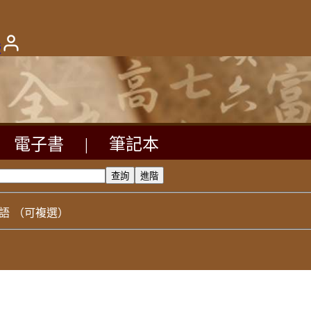
版
電子書
|
筆記本
語
（可複選）