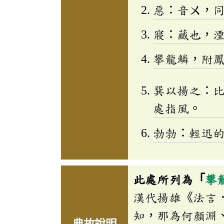
惡：音
ㄨ
，
寢：藏也，
攀龍鱗，附
巽以揚之：
處指風。
勃勃：輕迅
此處所列為「
攀
漢代揚雄《法言
知，那為何顏淵