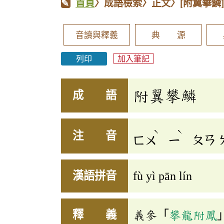
首頁
〉成語檢索〉正文〉
[附翼攀鱗
音讀與釋義
典 源
列印
加入筆記
附翼攀鱗
成 語
ˋ
ˋ
注 音
ㄈㄨ
ㄧ
ㄆㄢ
漢語拼音
fù yì pān lín
釋 義
義參「
攀龍附鳳