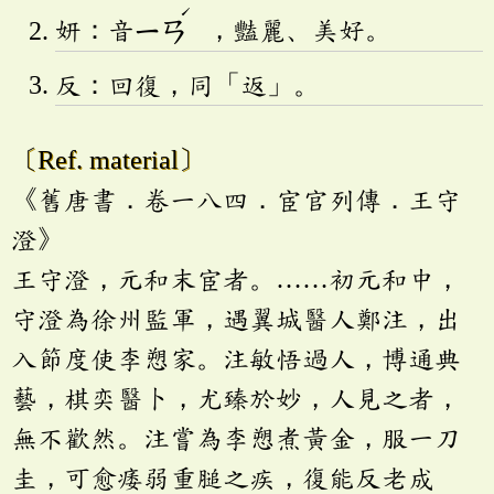
ˊ
妍：音
ㄧㄢ
，豔麗、美好。
反：回復，同「返」。
〔Ref. material〕
《舊唐書．卷一八四．宦官列傳．王守
澄》
王守澄，元和末宦者。……初元和中，
守澄為徐州監軍，遇翼城醫人鄭注，出
入節度使李愬家。注敏悟過人，博通典
藝，棋奕醫卜，尤臻於妙，人見之者，
無不歡然。注嘗為李愬煮黃金，服一刀
圭，可愈痿弱重膇之疾，復能反老成