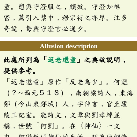
童。愬與守澄服之，頗效。守澄知樞
密，薦引入禁中，穆宗待之亦厚。注多
奇詭，每與守澄言必通夕。
Allusion description
此處所列為「
返老還童
」之典故說明，
提供參考。
「返老還童」原作「反老為少」。何遜
（？∼西元５１８），南朝梁詩人，東海
郯（今山東郯城）人，字仲言，官至廬
陵王記室。能詩文，文章與劉孝綽並
稱，世號「何劉」。在〈神仙〉一文
中，何遜敘述神仙的生活，認為他們能