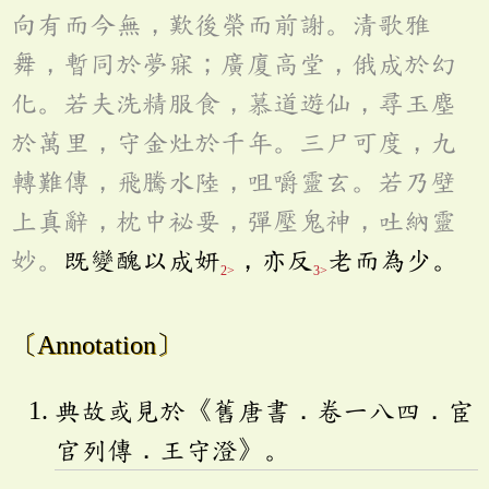
向有而今無，歎後榮而前謝。清歌雅
舞，暫同於夢寐；廣廈高堂，俄成於幻
化。若夫洗精服食，慕道遊仙，尋玉塵
於萬里，守金灶於千年。三尸可度，九
轉難傳，飛騰水陸，咀嚼靈玄。若乃壁
上真辭，枕中祕要，彈壓鬼神，吐納靈
妙。
既變醜以成妍
，亦反
老而為少。
2>
3>
〔Annotation〕
典故或見於《舊唐書．卷一八四．宦
官列傳．王守澄》。