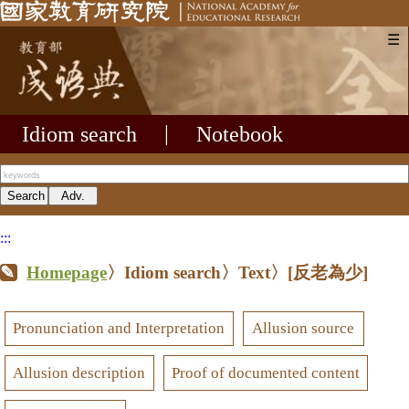
☰
Idiom search
|
Notebook
:::
Homepage
〉Idiom search〉Text〉
[反老為少]
Pronunciation and Interpretation
Allusion source
Allusion description
Proof of documented content