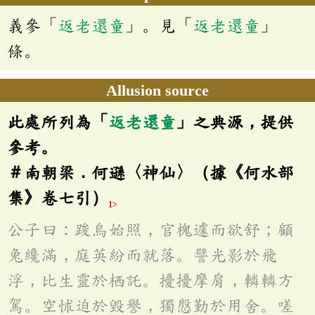
義參「
返老還童
」。見「
返老還童
」
條。
Allusion source
此處所列為「
返老還童
」之典源，提供
參考。
＃南朝梁．何遜〈神仙〉（據《何水部
集》卷七引）
1>
公子曰：踆烏始照，官槐遽而欲舒；顧
兔纔滿，庭英紛而就落。譬光影於飛
浮，比生靈於栖託。擾擾摩肩，轔轔方
駕。空怵迫於毀譽，獨慇勤於用舍。嗟