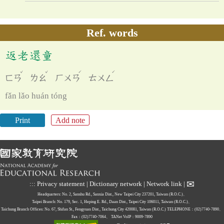
Ref. words
返老還童
ˇ
ˇ
ˊ
ˊ
ㄈㄢ
ㄌㄠ
ㄏㄨㄢ
ㄊㄨㄥ
fǎn lǎo huán tóng
Print
Add note
✉
:::
Privacy statement
|
Dictionary network
|
Network link
|
Headquarters: No. 2, Sanshu Rd., Sanxia Dist., New Taipei City 237201, Taiwan (R.O.C.)、
Taipei Branch: No. 179, Sec. 1, Heping E. Rd., Daan Dist., Taipei City 106011, Taiwan (R.O.C.)、
Taichung Branch Offices: No. 67, Shifan St., Fengyuan Dist., Taichung City 420081, Taiwan (R.O.C.)
TELEPHONE：(02)7740-7890、
Fax：(02)7740-7064、
TANet VoIP：9009-7890