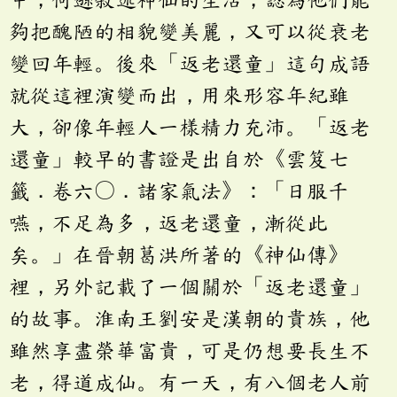
夠把醜陋的相貌變美麗，又可以從衰老
變回年輕。後來「返老還童」這句成語
就從這裡演變而出，用來形容年紀雖
大，卻像年輕人一樣精力充沛。「返老
還童」較早的書證是出自於《雲笈七
籤．卷六〇．諸家氣法》：「日服千
嚥，不足為多，返老還童，漸從此
矣。」在晉朝葛洪所著的《神仙傳》
裡，另外記載了一個關於「返老還童」
的故事。淮南王劉安是漢朝的貴族，他
雖然享盡榮華富貴，可是仍想要長生不
老，得道成仙。有一天，有八個老人前