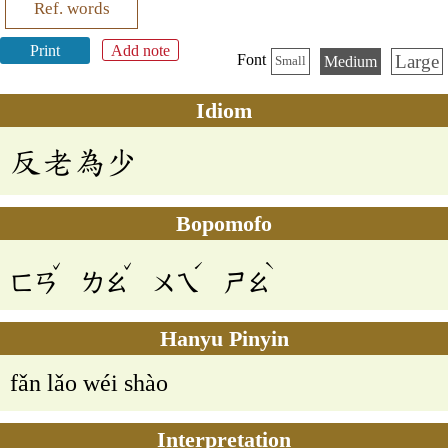
Ref. words
Print
Add note
Large
Font
Medium
Small
Idiom
反老為少
Bopomofo
ˇ
ˇ
ˊ
ˋ
ㄈㄢ
ㄌㄠ
ㄨㄟ
ㄕㄠ
Hanyu Pinyin
fǎn lǎo wéi shào
Interpretation