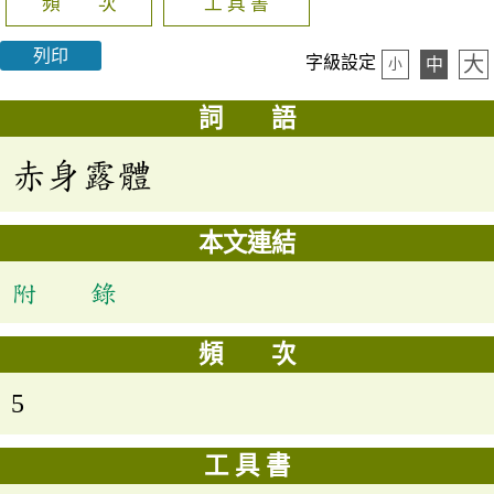
頻 次
工 具 書
列印
大
字級設定
中
小
詞 語
赤身露體
本文連結
附 錄
頻 次
5
工 具 書