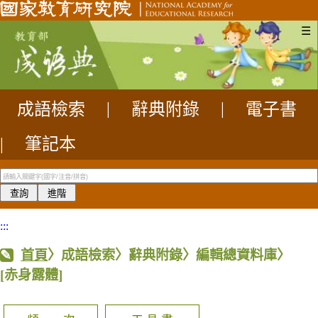
☰
成語檢索
|
辭典附錄
|
電子書
|
筆記本
:::
首頁
〉成語檢索〉辭典附錄〉編輯總資料庫〉
[赤身露體]