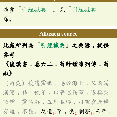
義參「
引經據典
」。見「
引經據典
」
條。
Allusion source
此處所列為「
引經據典
」之典源，提供
參考。
《後漢書．卷六二．荀幹鍾陳列傳．荀
淑》
（荀爽）後遭黨錮，隱於海上，又南遁
漢濱，積十餘年，以著述為事，遂稱為
碩儒。黨禁解，五府並辟，司空袁逢舉
有道，不應。
及逢
卒，爽
制服
三年，
1>
2>
3>