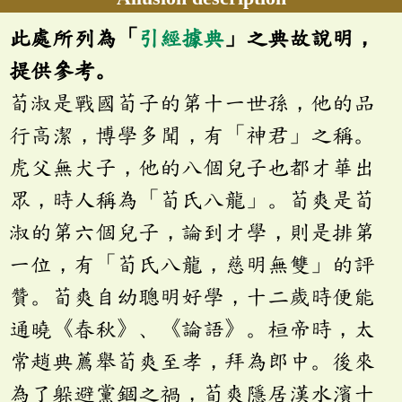
此處所列為「
引經據典
」之典故說明，
提供參考。
荀淑是戰國荀子的第十一世孫，他的品
行高潔，博學多聞，有「神君」之稱。
虎父無犬子，他的八個兒子也都才華出
眾，時人稱為「荀氏八龍」。荀爽是荀
淑的第六個兒子，論到才學，則是排第
一位，有「荀氏八龍，慈明無雙」的評
贊。荀爽自幼聰明好學，十二歲時便能
通曉《春秋》、《論語》。桓帝時，太
常趙典薦舉荀爽至孝，拜為郎中。後來
為了躲避黨錮之禍，荀爽隱居漢水濱十