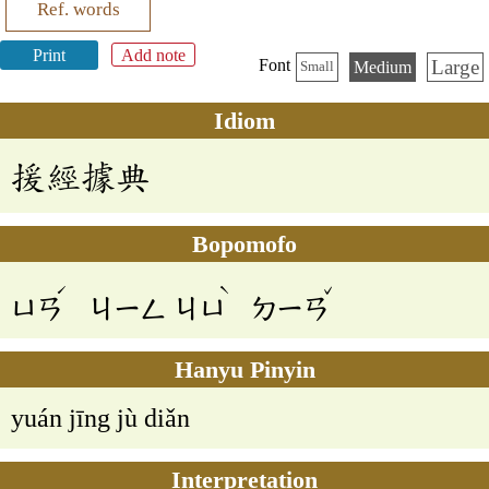
Ref. words
Print
Add note
Large
Font
Medium
Small
Idiom
援經據典
Bopomofo
ˊ
ˋ
ˇ
ㄩㄢ
ㄐㄧㄥ
ㄐㄩ
ㄉㄧㄢ
Hanyu Pinyin
yuán jīng jù diǎn
Interpretation