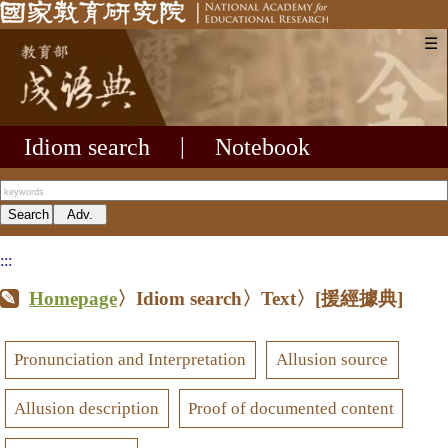
☰
Idiom search
|
Notebook
:::
Homepage
〉Idiom search〉Text〉
[援經據典]
Pronunciation and Interpretation
Allusion source
Allusion description
Proof of documented content