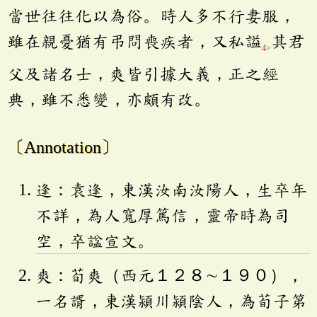
當世往往化以為俗。時人多不行妻服，
雖在親憂猶有弔問喪疾者，又私謚
其君
4>
父及諸名士，爽皆引據大義，正之經
典，雖不悉變，亦頗有改。
〔Annotation〕
逢：袁逢，東漢汝南汝陽人，生卒年
不詳，為人寬厚篤信，靈帝時為司
空，卒諡宣文。
爽：荀爽（西元１２８∼１９０），
一名諝，東漢潁川潁陰人，為荀子第