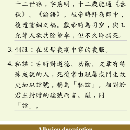
十二世孫，字慈明，十二歲能通《春
秋》、《論語》。桓帝時拜為郎中，
後遭黨錮之禍。獻帝時為司空，與王
允等人欲共除董卓，但不久即病死。
制服：在父母喪期中穿的喪服。
私謚：古時對道德、功勛、文章有特
殊成就的人，死後常由親屬或門生故
吏加以諡號，稱為「私諡」。相對於
君主封贈的諡號而言。謚，同
「諡」。
Allusion description