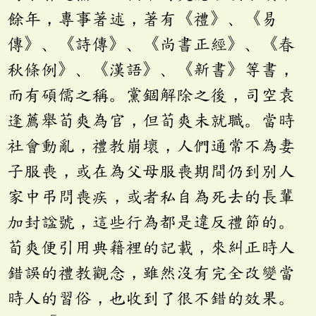
餘年，專事著述，著有《禮》、《易
傳》、《詩傳》、《尚書正經》、《春
秋條例》、《漢語》、《新書》等書，
而有碩儒之稱。黨錮解除之後，司空袁
逢薦舉荀爽為官，但荀爽未就職。當時
社會動亂，禮教崩壞，人們通常不為妻
子服喪，或在為父母服喪期間仍到別人
家中弔問喪疾，或者私自為死去的長輩
加封諡號，這些行為都是違反禮節的。
荀爽便引用典籍裡的記載，來糾正時人
錯誤的禮教觀念，雖然沒有完全改變當
時人的習俗，也收到了很不錯的效果。