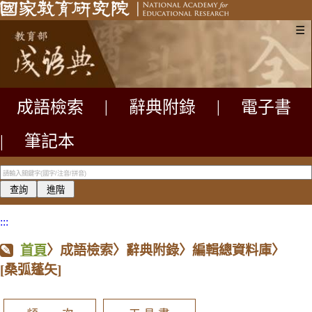
☰
成語檢索
|
辭典附錄
|
電子書
|
筆記本
:::
首頁
〉成語檢索〉辭典附錄〉編輯總資料庫〉
[桑弧蓬矢]