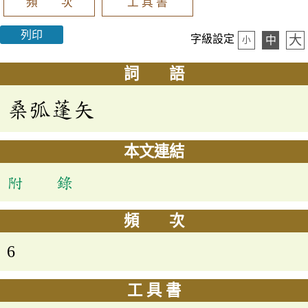
頻 次
工 具 書
列印
大
字級設定
中
小
詞 語
桑弧蓬矢
本文連結
附 錄
頻 次
6
工 具 書