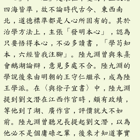
四海皆準，故不論時代古今、東西南
北，道德標準都是人心所固有的。其於
治學方法上，主張「發明本心」，認為
只要悟得本心，不必多讀書，「學苟知
本，六經皆我注腳」。陸九淵曾與朱熹
會鵝湖論辯，意見多處不合。陸九淵的
學說後來由明朝的王守仁繼承，成為陸
王學派。在〈與徐子宜書〉中，陸九淵
提到劉文潛在江西作官時，頗有政績，
等他到了湖、廣作官，評價就大不如
前。陸九淵曾聽兄長提起劉文潛，以為
他必不是個庸碌之輩，後來才知道事實