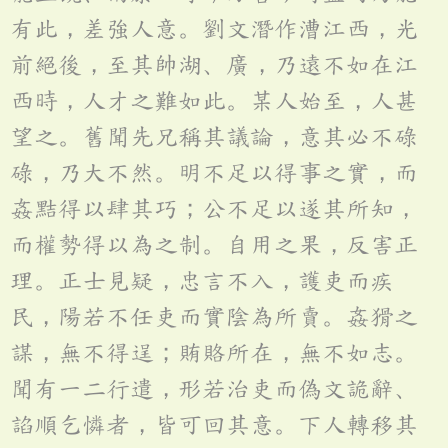
有此，差強人意。劉文潛作漕江西，光
前絕後，至其帥湖、廣，乃遠不如在江
西時，人才之難如此。某人始至，人甚
望之。舊聞先兄稱其議論，意其必不碌
碌，乃大不然。明不足以得事之實，而
姦黠得以肆其巧；公不足以遂其所知，
而權勢得以為之制。自用之果，反害正
理。正士見疑，忠言不入，護吏而疾
民，陽若不任吏而實陰為所賣。姦猾之
謀，無不得逞；賄賂所在，無不如志。
聞有一二行遣，形若治吏而偽文詭辭、
諂順乞憐者，皆可回其意。下人轉移其