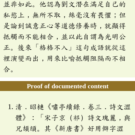
並非如此。他認為劉文潛在滿足自己的
私慾上，無所不取，絲毫沒有畏懼；但
是論到誠意正心等道德修養時，就顯得
抵觸而不能相合，並以此自謂為光明公
正。後來「格格不入」這句成語就從這
裡演變而出，用來比喻抵觸阻隔而不相
合。
Proof of documented content
清．昭槤《嘯亭續錄．卷三．詩文澀
體》：「宋子京（祁）詩文瑰麗，與
兄頡頏。其《新唐書》好用僻字澀