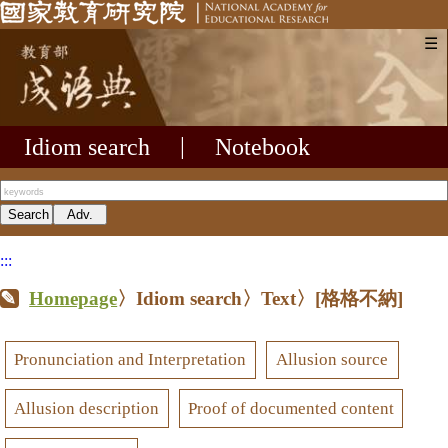
☰
Idiom search
|
Notebook
:::
Homepage
〉Idiom search〉Text〉
[格格不納]
Pronunciation and Interpretation
Allusion source
Allusion description
Proof of documented content