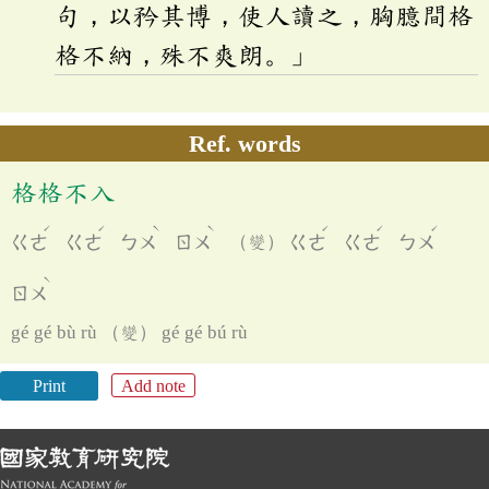
句，以矜其博，使人讀之，胸臆間格
格不納，殊不爽朗。」
Ref. words
格格不入
ˊ
ˊ
ˋ
ˋ
ˊ
ˊ
ˊ
ㄍㄜ
ㄍㄜ
ㄅㄨ
ㄖㄨ
（變）
ㄍㄜ
ㄍㄜ
ㄅㄨ
ˋ
ㄖㄨ
gé gé bù rù （變） gé gé bú rù
Print
Add note