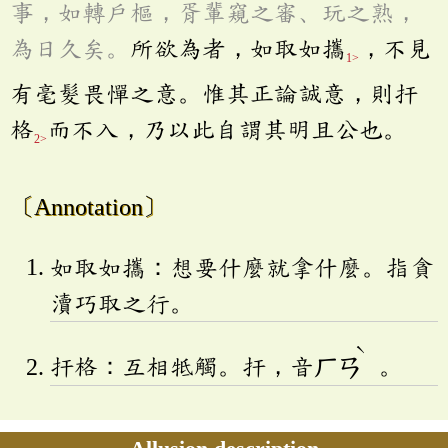
事，如轉戶樞，胥輩窺之審、玩之熟，
為日久矣。
所欲為者，如取如攜
，不見
1>
有毫髮畏憚之意。惟其正論誠意，則扞
格
而不入，乃以此自謂其明且公也。
2>
〔Annotation〕
如取如攜：想要什麼就拿什麼。指貪
瀆巧取之行。
ˋ
扞格：互相牴觸。扞，音
ㄏㄢ
。