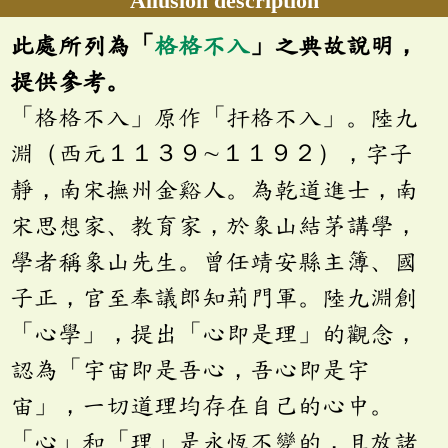
Allusion description
此處所列為「
格格不入
」之典故說明，
提供參考。
「格格不入」原作「扞格不入」。陸九
淵（西元１１３９∼１１９２），字子
靜，南宋撫州金谿人。為乾道進士，南
宋思想家、教育家，於象山結茅講學，
學者稱象山先生。曾任靖安縣主簿、國
子正，官至奉議郎知荊門軍。陸九淵創
「心學」，提出「心即是理」的觀念，
認為「宇宙即是吾心，吾心即是宇
宙」，一切道理均存在自己的心中。
「心」和「理」是永恆不變的，且放諸