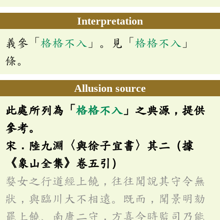
Interpretation
義參「
格格不入
」。見「
格格不入
」
條。
Allusion source
此處所列為「
格格不入
」之典源，提供
參考。
宋．陸九淵〈與徐子宜書〉其二（據
《象山全集》卷五引）
婺女之行道經上饒，往往聞說其守令無
狀，與臨川大不相遠。既而，聞景明劾
罷上饒、南康二守，方喜今時監司乃能