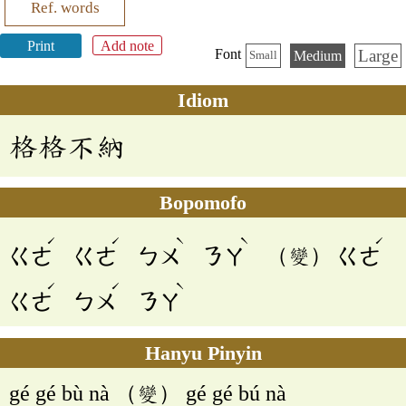
Ref. words
Print
Add note
Large
Font
Medium
Small
Idiom
格格不納
Bopomofo
ˊ
ˊ
ˋ
ˋ
ˊ
ㄍㄜ
ㄍㄜ
ㄅㄨ
ㄋㄚ
（變）
ㄍㄜ
ˊ
ˊ
ˋ
ㄍㄜ
ㄅㄨ
ㄋㄚ
Hanyu Pinyin
gé gé bù nà （變） gé gé bú nà