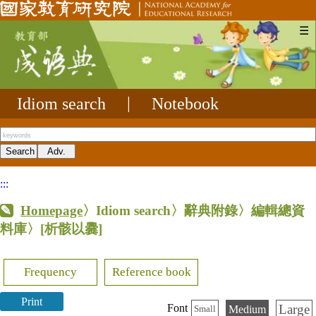
☰
Idiom search
|
Notebook
:::
Homepage
〉Idiom search〉辭典附錄〉編輯總資
料庫〉
[析骸以爨]
Frequency
Reference book
Print
Large
Font
Medium
Small