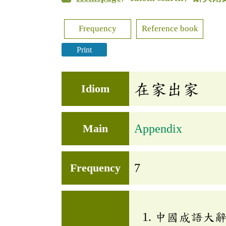
Frequency
Reference book
Print
在家出家
Idiom
Main
Appendix
Frequency
7
中國成語大