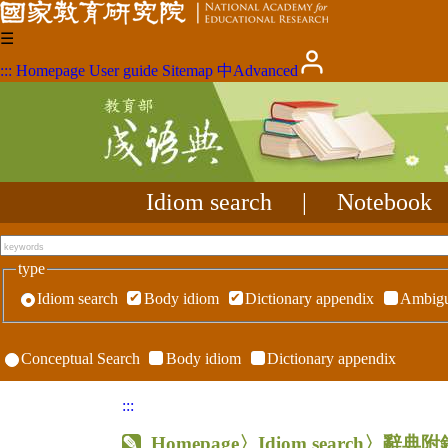
☰
:::
Homepage
User guide
Sitemap
中
Advanced
Idiom search
|
Notebook
type
Idiom search
Body idiom
Dictionary appendix
Ambigu
Conceptual Search
Body idiom
Dictionary appendix
:::
Homepage
〉Idiom search〉