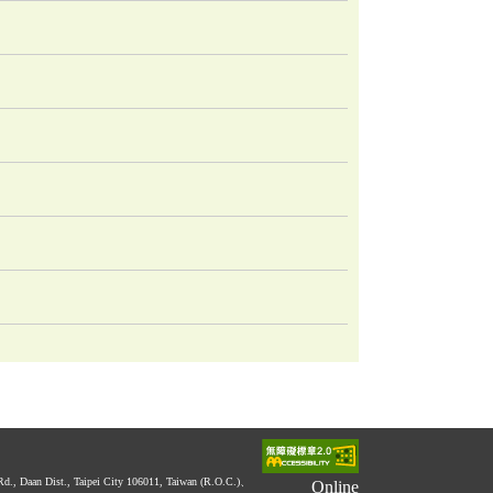
 Rd., Daan Dist., Taipei City 106011, Taiwan (R.O.C.)、
Online