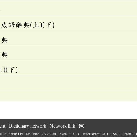
典
語辭典(上)(下)
辭典
辭典
)(下)
✉
ent
|
Dictionary network
|
Network link
|
hu Rd., Sanxia Dist., New Taipei City 237201, Taiwan (R.O.C.)、
Taipei Branch: No. 179, Sec. 1, Heping E.