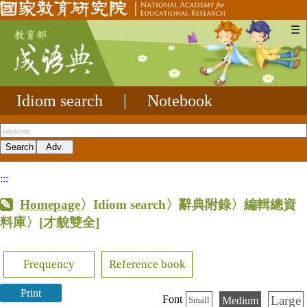
☰
Idiom search
|
Notebook
:::
Homepage
〉Idiom search〉辭典附錄〉編輯總資
料庫〉
[才貌雙全]
Frequency
Reference book
Print
Large
Font
Medium
Small