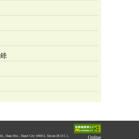
附錄
 Rd., Daan Dist., Taipei City 106011, Taiwan (R.O.C.)、
Online