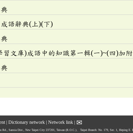
辭典
語辭典(上)(下)
辭典
學習文庫)成語中的知識第一輯(一)~(四)加
辭典
✉
ent
|
Dictionary network
|
Network link
|
hu Rd., Sanxia Dist., New Taipei City 237201, Taiwan (R.O.C.)、
Taipei Branch: No. 179, Sec. 1, Heping E.