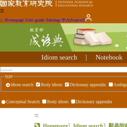
☰
:::
Homepage
User guide
Sitemap
中
Advanced
Idiom search
|
Notebook
type
Idiom search
Body idiom
Dictionary appendix
Ambigu
Conceptual Search
Body idiom
Dictionary appendix
:::
Homepage
〉Idiom search〉