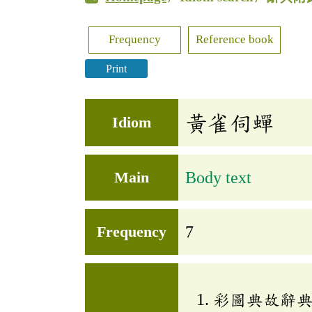
Frequency
Reference book
Print
黃雀伺蟬
Idiom
Main
Body text
Frequency
7
彩圖典故辭典