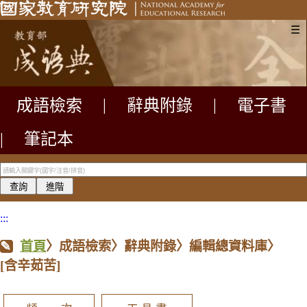
☰
成語檢索
|
辭典附錄
|
電子書
|
筆記本
:::
首頁
〉成語檢索〉辭典附錄〉編輯總資料庫〉
[含辛茹苦]