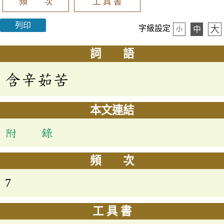
頻 次
工 具 書
列印
大
字級設定
中
小
詞 語
含辛茹苦
本文連結
附 錄
頻 次
7
工 具 書