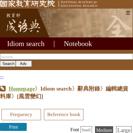
☰
Idiom search
|
Notebook
:::
Homepage
〉Idiom search〉辭典附錄〉編輯總資
料庫〉
[風雲變幻]
Frequency
Reference book
Print
Large
Font
Medium
Small