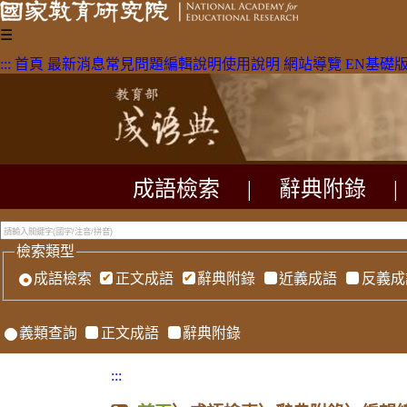
☰
:::
首頁
最新消息
常見問題
編輯說明
使用說明
網站導覽
EN
基礎
成語檢索
|
辭典附錄
|
檢索類型
成語檢索
正文成語
辭典附錄
近義成語
反義成
義類查詢
正文成語
辭典附錄
:::