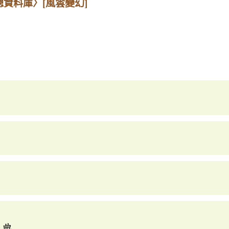
總資料庫〉
[風雲變幻]
辭典