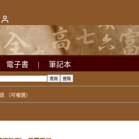
版
電子書
|
筆記本
語
（可複選）