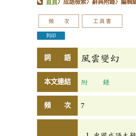
首頁
〉成語檢索〉辭典附錄〉編輯
頻 次
工 具 書
列印
風雲變幻
詞 語
本文連結
附 錄
頻 次
7
中國成語大