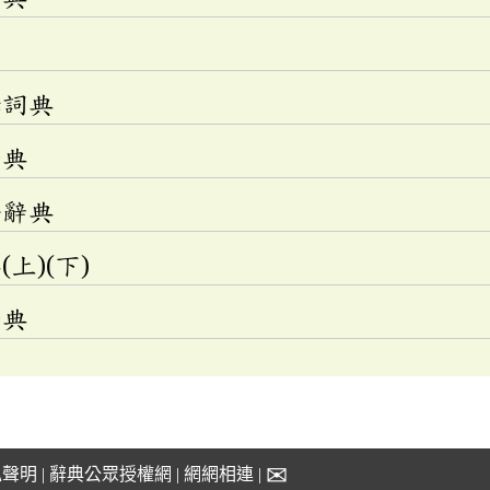
釋詞典
辭典
語辭典
上)(下)
辭典
✉
私聲明
|
辭典公眾授權網
|
網網相連
|