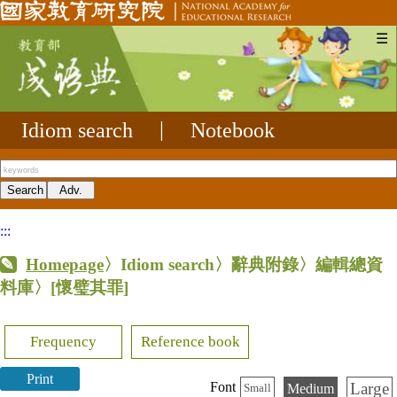
☰
Idiom search
|
Notebook
:::
Homepage
〉Idiom search〉辭典附錄〉編輯總資
料庫〉
[懷璧其罪]
Frequency
Reference book
Print
Large
Font
Medium
Small