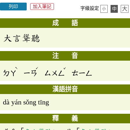
列印
加入筆記
大
字級設定
中
小
成 語
大言聳聽
注 音
ˋ
ˊ
ˇ
ㄉㄚ
ㄧㄢ
ㄙㄨㄥ
ㄊㄧㄥ
漢語拼音
dà yán sǒng tīng
釋 義