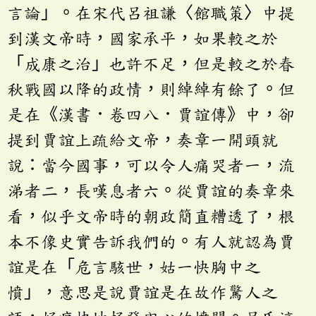
言論」。在宋代呂祖謙〈館職策〉中提
到漢文帝時，國家承平，如果較之於
「成康之治」也許不足，但是較之於春
秋戰國以降的政情，則綽綽有餘了。但
是在《漢書．卷四八．賈誼傳》中，卻
提到賈誼上疏給文帝，奏章一開頭就
說：當今國事，可以令人痛哭者一，流
涕者二，長嘆息者六。從賈誼的奏章來
看，似乎文帝時的朝政簡直糟透了，根
本不像史實告訴我們的。有人就認為賈
誼是在「危言駭世，姑一快胸中之
憤」，意思是說賈誼是在故作驚人之