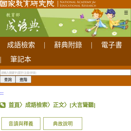
☰
成語檢索
|
辭典附錄
|
電子書
|
筆記本
:::
首頁
〉成語檢索〉正文〉
[大言聳聽]
音讀與釋義
典故說明