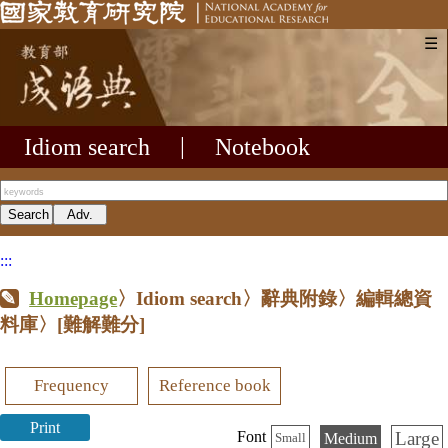
☰
Idiom search
|
Notebook
:::
Homepage
〉Idiom search〉辭典附錄〉編輯總資
料庫〉
[難解難分]
Frequency
Reference book
Print
Large
Font
Medium
Small