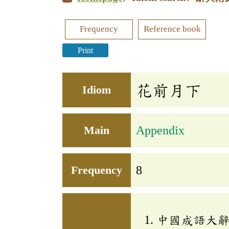
Frequency
Reference book
Print
花前月下
Idiom
Main
Appendix
Frequency
8
中國成語大