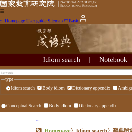
☰
:::
Homepage
User guide
Sitemap
中
Basic
Idiom search
|
Notebook
type
Idiom search
Body idiom
Dictionary appendix
Ambigu
Conceptual Search
Body idiom
Dictionary appendix
:::
Homepage
〉Idiom search〉