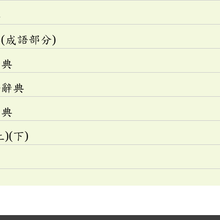
典
(成語部分)
辭典
語辭典
辭典
)(下)