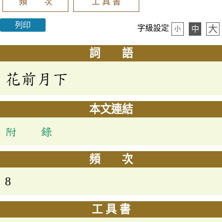
頻 次
工 具 書
列印
大
字級設定
中
小
詞 語
花前月下
本文連結
附 錄
頻 次
8
工 具 書