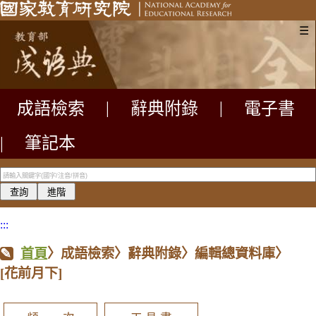
☰
成語檢索
|
辭典附錄
|
電子書
|
筆記本
:::
首頁
〉成語檢索〉辭典附錄〉編輯總資料庫〉
[花前月下]