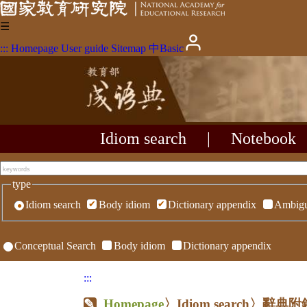
☰
:::
Homepage
User guide
Sitemap
中
Basic
Idiom search
|
Notebook
type
Idiom search
Body idiom
Dictionary appendix
Ambigu
Conceptual Search
Body idiom
Dictionary appendix
:::
Homepage
〉Idiom search〉