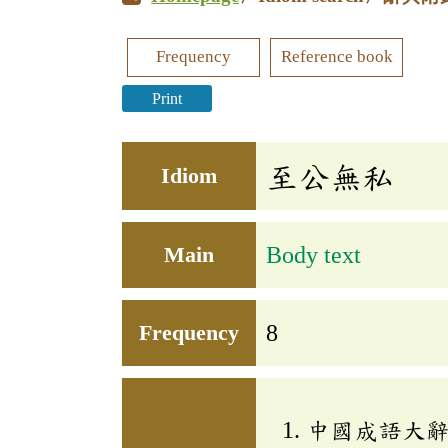
Frequency
Reference book
Print
至公無私
Idiom
Main
Body text
Frequency
8
中國成語大