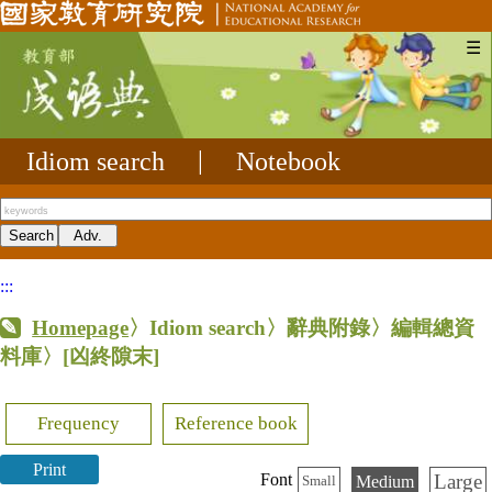
☰
Idiom search
|
Notebook
:::
Homepage
〉Idiom search〉辭典附錄〉編輯總資
料庫〉
[凶終隙末]
Frequency
Reference book
Print
Large
Font
Medium
Small