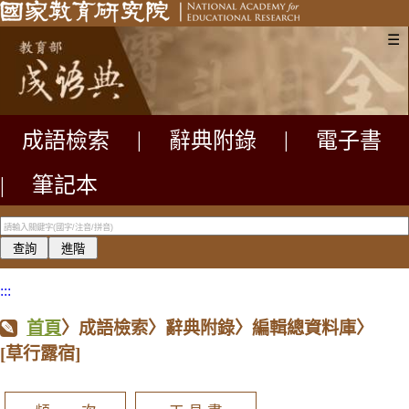
☰
成語檢索
|
辭典附錄
|
電子書
|
筆記本
:::
首頁
〉成語檢索〉辭典附錄〉編輯總資料庫〉
[草行露宿]