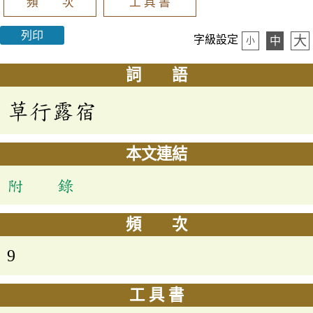
頻 次
工 具 書
列印
大
字級設定
中
小
詞 語
草行露宿
本文連結
附 錄
頻 次
9
工 具 書