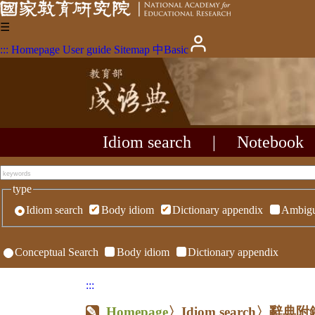
☰
:::
Homepage
User guide
Sitemap
中
Basic
Idiom search
|
Notebook
type
Idiom search
Body idiom
Dictionary appendix
Ambigu
Conceptual Search
Body idiom
Dictionary appendix
:::
Homepage
〉Idiom search〉