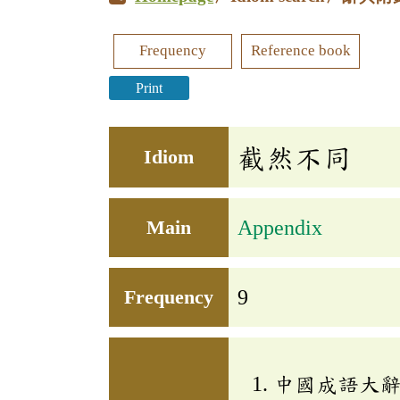
Frequency
Reference book
Print
截然不同
Idiom
Main
Appendix
Frequency
9
中國成語大