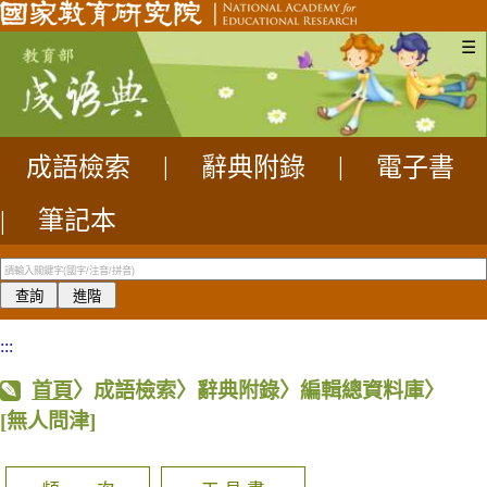
☰
成語檢索
|
辭典附錄
|
電子書
|
筆記本
:::
首頁
〉成語檢索〉辭典附錄〉編輯總資料庫〉
[無人問津]