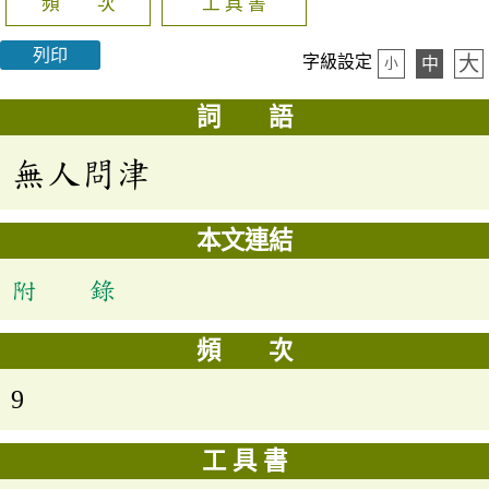
頻 次
工 具 書
列印
大
字級設定
中
小
詞 語
無人問津
本文連結
附 錄
頻 次
9
工 具 書