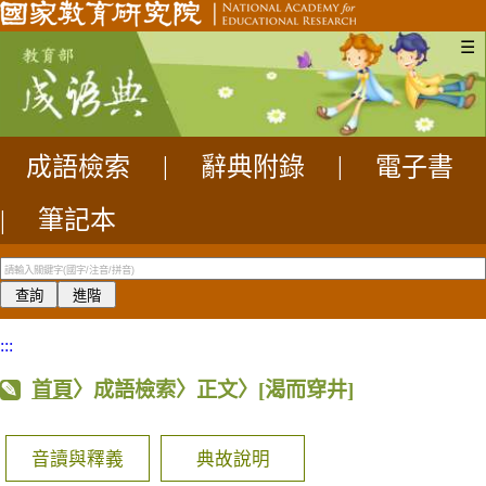
☰
成語檢索
|
辭典附錄
|
電子書
|
筆記本
:::
首頁
〉成語檢索〉正文〉
[渴而穿井]
音讀與釋義
典故說明