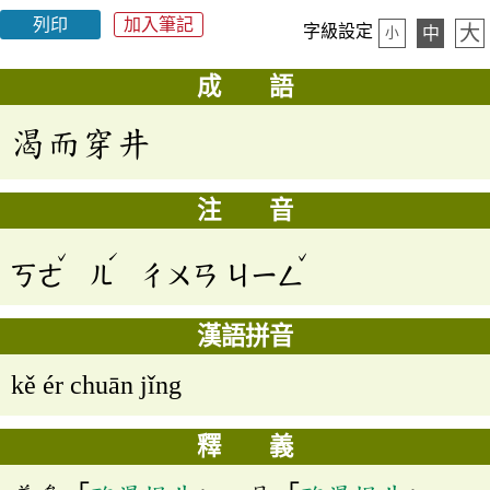
列印
加入筆記
大
字級設定
中
小
成 語
渴而穿井
注 音
ˇ
ˊ
ˇ
ㄎㄜ
ㄦ
ㄔㄨㄢ
ㄐㄧㄥ
漢語拼音
kě ér chuān jǐng
釋 義