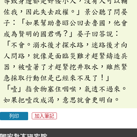
導致身邊都是奸佞小人，沒有人可以輔
佐我，因此失去政權。」景公聽了問晏
子：「如果幫助魯昭公回去魯國，他會
成為賢明的國君嗎？」晏子回答說：
「不會。溺水後才探水路，迷路後才向
人問路，就像是面臨災難才趕緊鑄造兵
器，被噎著了才趕緊挖井取水，雖然緊
急採取行動但是已經來不及了！」
「噎」指食物塞住咽喉，氣透不過來。
如果把噎改成渴，意思就會更明白。
列印
加入筆記