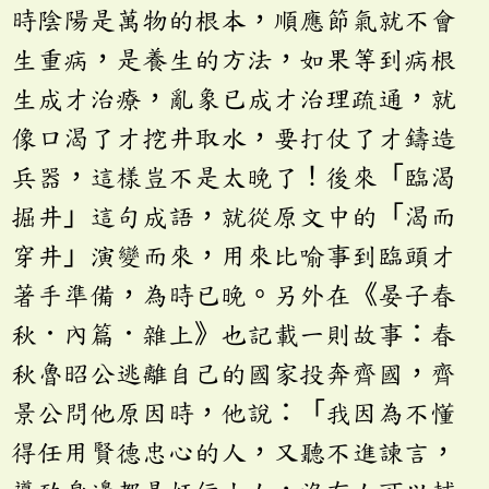
時陰陽是萬物的根本，順應節氣就不會
生重病，是養生的方法，如果等到病根
生成才治療，亂象已成才治理疏通，就
像口渴了才挖井取水，要打仗了才鑄造
兵器，這樣豈不是太晚了！後來「臨渴
掘井」這句成語，就從原文中的「渴而
穿井」演變而來，用來比喻事到臨頭才
著手準備，為時已晚。另外在《晏子春
秋．內篇．雜上》也記載一則故事：春
秋魯昭公逃離自己的國家投奔齊國，齊
景公問他原因時，他說：「我因為不懂
得任用賢德忠心的人，又聽不進諫言，