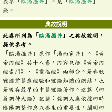
義參「
臨渴掘井
」。見「
臨渴掘井
」
條。
典故說明
此處所列為「
臨渴掘井
」之典故說明，
提供參考。
「臨渴掘井」原作「渴而穿井」。《黃
帝內經》共十八卷，內容包括《黃帝內
經素問》、《靈樞經》兩部分。是春秋
戰國前醫療經驗和理論知識的總結，也
是現存最早的中醫理論著作。這篇〈四
氣調神大論〉記載：強調人應依據四時
陰陽調整作息以養生的重要性，闡明四