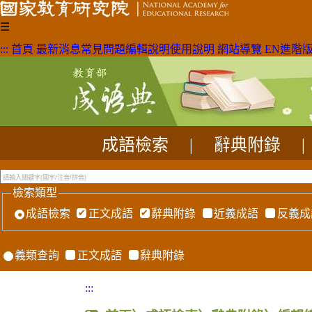
☰
:::
首頁
最新消息
常見問題
編輯說明
使用說明
網站導覽
EN
進階
成語檢索
|
辭典附錄
|
檢索類型
成語檢索
正文成語
辭典附錄
近義成語
反義成
義類查詢
正文成語
辭典附錄
:::