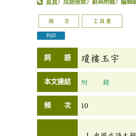
首頁
〉成語檢索〉辭典附錄〉編輯
頻 次
工 具 書
列印
瓊樓玉宇
詞 語
本文連結
附 錄
頻 次
10
中國成語大