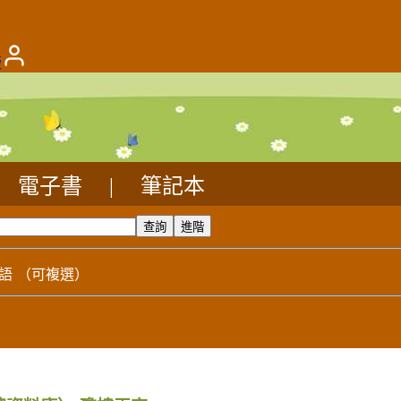
版
電子書
|
筆記本
語
（可複選）