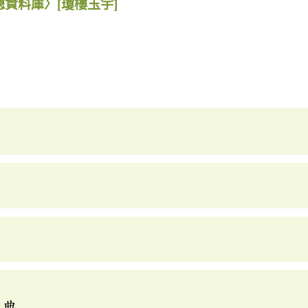
總資料庫〉
[瓊樓玉宇]
辭典