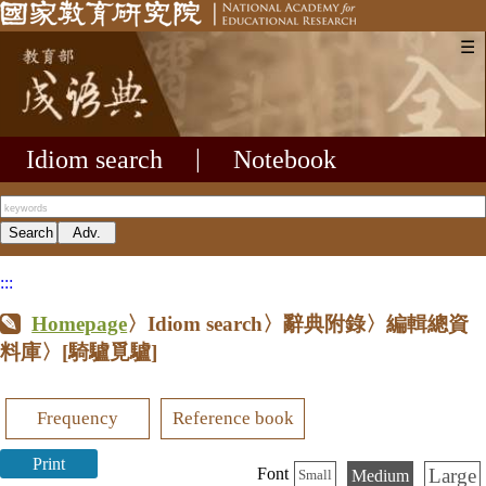
☰
Idiom search
|
Notebook
:::
Homepage
〉Idiom search〉辭典附錄〉編輯總資
料庫〉
[騎驢覓驢]
Frequency
Reference book
Print
Large
Font
Medium
Small