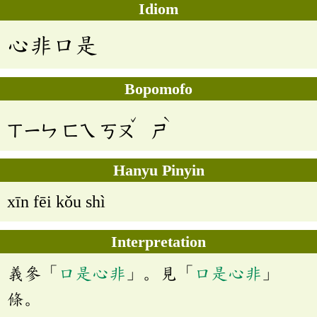
Idiom
心非口是
Bopomofo
ˇ
ˋ
ㄒㄧㄣ
ㄈㄟ
ㄎㄡ
ㄕ
Hanyu Pinyin
xīn fēi kǒu shì
Interpretation
義參「
口是心非
」。見「
口是心非
」
條。