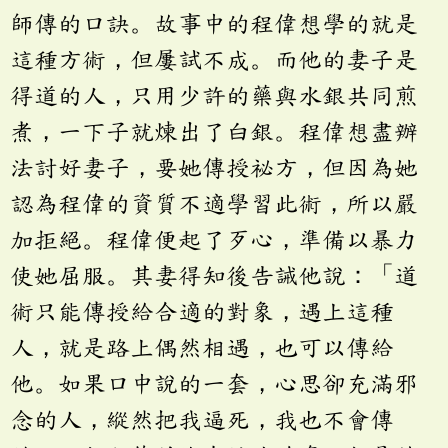
師傳的口訣。故事中的程偉想學的就是
這種方術，但屢試不成。而他的妻子是
得道的人，只用少許的藥與水銀共同煎
煮，一下子就煉出了白銀。程偉想盡辦
法討好妻子，要她傳授祕方，但因為她
認為程偉的資質不適學習此術，所以嚴
加拒絕。程偉便起了歹心，準備以暴力
使她屈服。其妻得知後告誡他說：「道
術只能傳授給合適的對象，遇上這種
人，就是路上偶然相遇，也可以傳給
他。如果口中說的一套，心思卻充滿邪
念的人，縱然把我逼死，我也不會傳