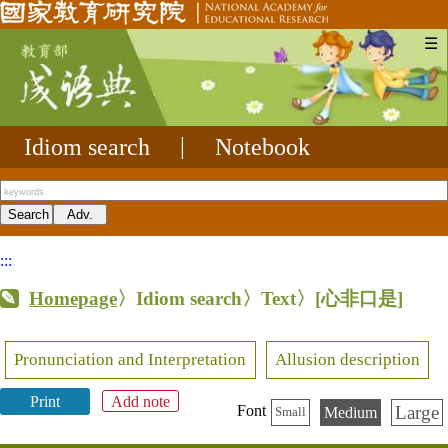
☰
Idiom search
|
Notebook
:::
Homepage
〉Idiom search〉Text〉
[心非口是]
Pronunciation and Interpretation
Allusion description
Print
Add note
Large
Font
Medium
Small