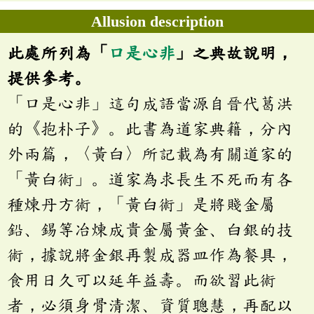
Allusion description
此處所列為「
口是心非
」之典故說明，
提供參考。
「口是心非」這句成語當源自晉代葛洪
的《抱朴子》。此書為道家典籍，分內
外兩篇，〈黃白〉所記載為有關道家的
「黃白術」。道家為求長生不死而有各
種煉丹方術，「黃白術」是將賤金屬
鉛、錫等冶煉成貴金屬黃金、白銀的技
術，據說將金銀再製成器皿作為餐具，
食用日久可以延年益壽。而欲習此術
者，必須身骨清潔、資質聰慧，再配以