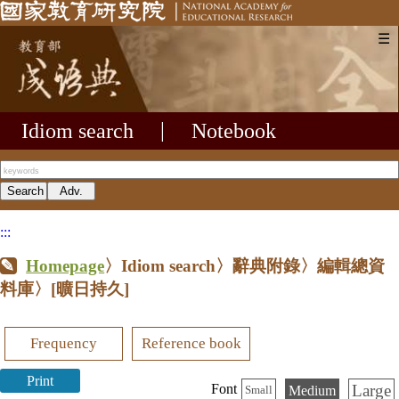
☰
Idiom search
|
Notebook
:::
Homepage
〉Idiom search〉辭典附錄〉編輯總資
料庫〉
[曠日持久]
Frequency
Reference book
Print
Large
Font
Medium
Small