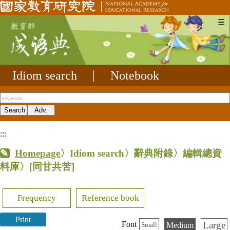
☰
Idiom search
|
Notebook
:::
Homepage
〉Idiom search〉辭典附錄〉編輯總資
料庫〉
[同甘共苦]
Frequency
Reference book
Print
Large
Font
Medium
Small