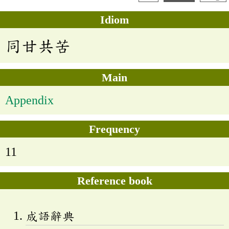
Idiom
同甘共苦
Main
Appendix
Frequency
11
Reference book
成語辭典