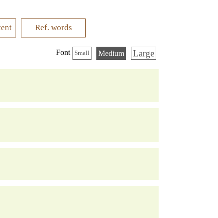
tent
Ref. words
Large
Font
Medium
Small