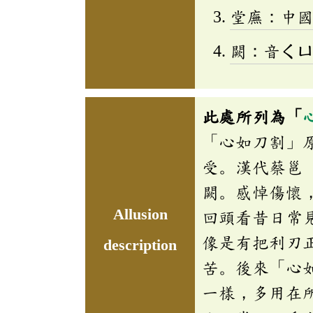
堂廡：中
闕：音
ㄑ
此處所列為「
「心如刀割」
受。漢代蔡邕
闕。感悼傷懷
Allusion
回頭看昔日常
像是有把利刃
description
苦。後來「心
一樣，多用在