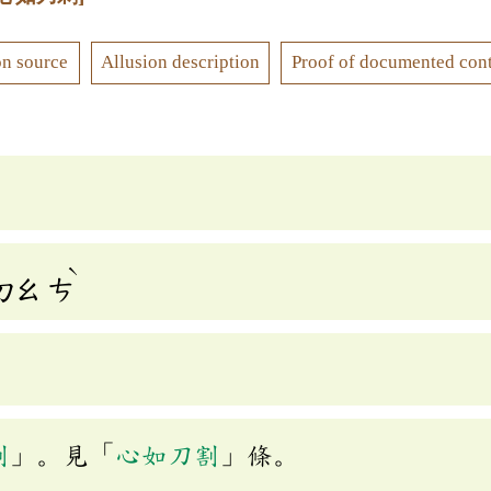
on source
Allusion description
Proof of documented con
ˋ
ㄉㄠ
ㄘ
割
」。見「
心如刀割
」條。