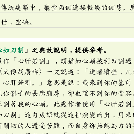
國傳統建築中，廳堂兩側連接較矮的側房。
ㄩㄝ
，空缺。
心如刀割
」之典故說明，提供參考。
原作「心肝若割」，謂猶如心頭被利刃割過
〈太傅胡廣碑〉一文說道：「進睹墳塋，几
，心肝若割。」意思是說：我來到你的墓前
見你影子的長廊廂房，卻也望不到你的音容
正割著我的心頭。此處作者便用「心肝若割
如刀割」這句成語就從這裡演變而出，用來
所關切的人遭受苦難，而自身卻無能為力的