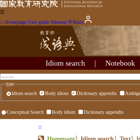
☰
:::
Homepage
User guide
Sitemap
中
Basic
Idiom search
|
Notebook
type
Idiom search
Body idiom
Dictionary appendix
Ambigu
Conceptual Search
Body idiom
Dictionary appendix
:::
Homepage
〉Idiom search〉Text〉