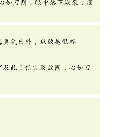
心如刀割，眼中落下淚來，沒
悔負氣出外，以致抱恨終
望及此！信言及故國，心如刀