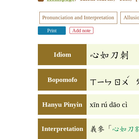
Pronunciation and Interpretation
Allusi
Print
Add note
心如刀刺
Idiom
ˊ
Bopomofo
ㄒㄧㄣ
ㄖㄨ
Hanyu Pinyin
xīn rú dāo cì
Interpretation
義參「
心如刀