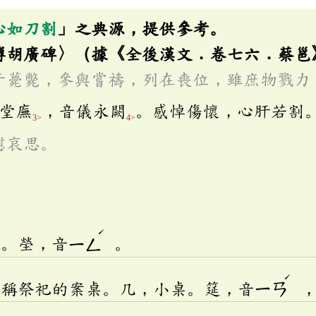
心如刀割
」之典源，提供參考。
傅胡廣碑〉（據《全後漢文．卷七六．蔡邕
于薨斃，參與嘗禱，列在喪位，雖庶物戮力
堂廡
，音儀永闕
。感悼傷懷，心肝若割
3>
4>
慰哀思。
ˊ
地。塋，音
ㄧㄥ
。
ˊ
代稱祭祀的案桌。几，小桌。筵，音
ㄧㄢ