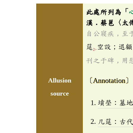
此處所列為「
漢．蔡邕〈太
自公寢疾，至
筵
空設；退顧
2>
刊之于碑，用
Allusion
〔Annotation〕
source
墳塋：墓
几筵：古