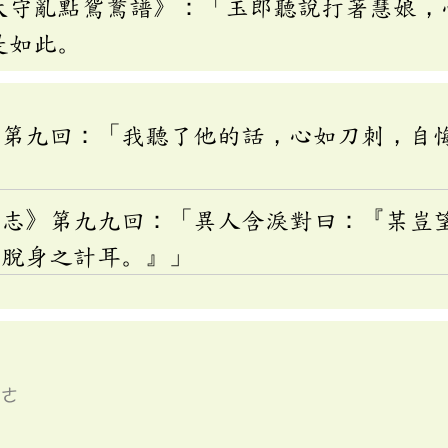
太守亂點鴛鴦譜》：「玉郎聽說打著慧娘，
是如此。
》第九回：「我聽了他的話，心如刀刺，自
國志》第九九回：「異人含淚對曰：『某豈
有脫身之計耳。』」
ㄍㄜ