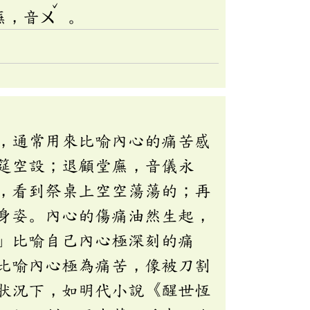
ˇ
廡，音
ㄨ
。
，通常用來比喻內心的痛苦感
筵空設；退顧堂廡，音儀永
，看到祭桌上空空蕩蕩的；再
身姿。內心的傷痛油然生起，
」比喻自己內心極深刻的痛
比喻內心極為痛苦，像被刀割
狀況下，如明代小說《醒世恆