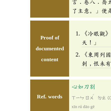
言．卷八．喬
了主意。」便
《冷眼觀
Proof of
天！」
documented
《東周列
content
刺，恨未
心如刀割
ˊ
Ref. words
ㄒㄧㄣ
ㄖㄨ
ㄉㄠ
xīn rú dāo gē