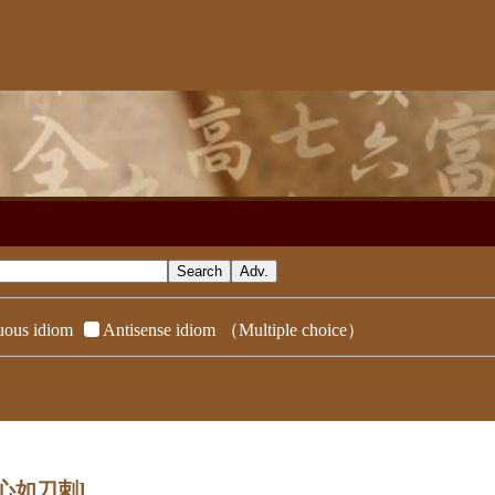
ous idiom
Antisense idiom
（Multiple choice）
[心如刀刺]