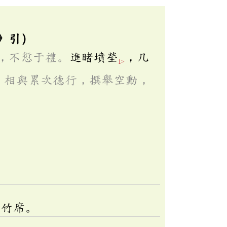
》引）
，不愆于禮。
進睹墳塋
，几
1>
。
相與累次德行，撰舉空勳，
，竹席。