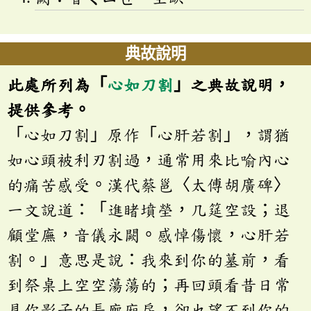
典故說明
此處所列為「
心如刀割
」之典故說明，
提供參考。
「心如刀割」原作「心肝若割」，謂猶
如心頭被利刃割過，通常用來比喻內心
的痛苦感受。漢代蔡邕〈太傅胡廣碑〉
一文說道：「進睹墳塋，几筵空設；退
顧堂廡，音儀永闕。感悼傷懷，心肝若
割。」意思是說：我來到你的墓前，看
到祭桌上空空蕩蕩的；再回頭看昔日常
見你影子的長廊廂房，卻也望不到你的