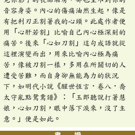
音容身姿。內心的傷痛油然生起，像是
有把利刃正割著我的心頭。此處作者便
用「心肝若割」比喻自己內心極深刻的
痛苦。後來「心如刀割」這句成語就從
這裡演變而出，用來比喻內心極為痛
苦，像被刀割一樣，多用在所關切的人
遭受苦難，而自身卻無能為力的狀況
下，如明代小說《醒世恆言．卷八．喬
太守亂點鴛鴦譜》：「玉郎聽說打著慧
娘，心如刀割，眼中落下淚來，沒了主
意。」便是如此。