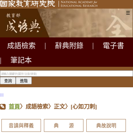
☰
成語檢索
|
辭典附錄
|
電子書
|
筆記本
:::
首頁
〉成語檢索〉正文〉
[心如刀刺]
音讀與釋義
典 源
典故說明