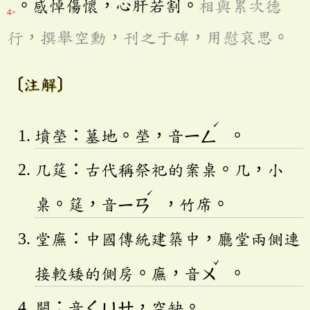
。感悼傷懷，心肝若割。
相與累次德
4>
行，撰舉空勳，刊之于碑，用慰哀思。
〔注解〕
ˊ
墳塋：墓地。塋，音
ㄧㄥ
。
几筵：古代稱祭祀的案桌。几，小
ˊ
桌。筵，音
ㄧㄢ
，竹席。
堂廡：中國傳統建築中，廳堂兩側連
ˇ
接較矮的側房。廡，音
ㄨ
。
闕：音
ㄑㄩㄝ
，空缺。