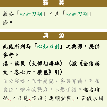
釋 義
義參「
心如刀割
」。見「
心如刀割
」
條。
典 源
此處所列為「
心如刀割
」之典源，提供
參考。
漢．蔡邕〈太傅胡廣碑〉（據《全後漢
文．卷七六．蔡邕》引）
自公寢疾，至于薨斃，參與嘗禱，列在
喪位，雖庶物戮力，不愆于禮。
進睹墳
塋
，几筵
空設；退顧堂廡
，音儀永闕
1>
2>
3>