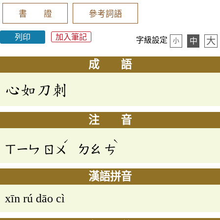
書 證
參考詞語
列印
加入筆記
大
字級設定
中
小
成 語
心如刀刺
注 音
ˊ
ˋ
ㄒㄧㄣ
ㄖㄨ
ㄉㄠ
ㄘ
漢語拼音
xīn rú dāo cì