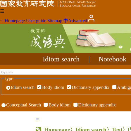
☰
:::
Homepage
User guide
Sitemap
中
Advanced
Idiom search
|
Notebook
type
Idiom search
Body idiom
Dictionary appendix
Ambigu
Conceptual Search
Body idiom
Dictionary appendix
:::
Homepage
〉Idiom search〉Text〉