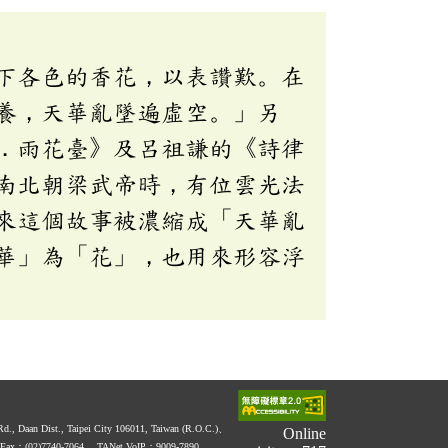
下各色的香花，以表讚歎。在
養，天華亂墜遍虛空。」另
．雨花臺》及呂祖謙的《詩律
南北朝梁武帝時，有位雲光法
來這個故事被濃縮成「天華亂
華」為「花」，也用來形容浮
 Rd., Daan Dist., Taipei City 106011, Taiwan (R.O.C.)、
Online
Fax：(02)7740-7064、
TANet VoIP：9009-7890