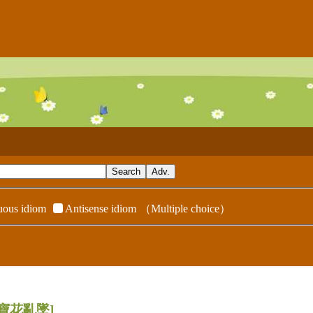
ous idiom
Antisense idiom
（Multiple choice）
[寶花亂墜]