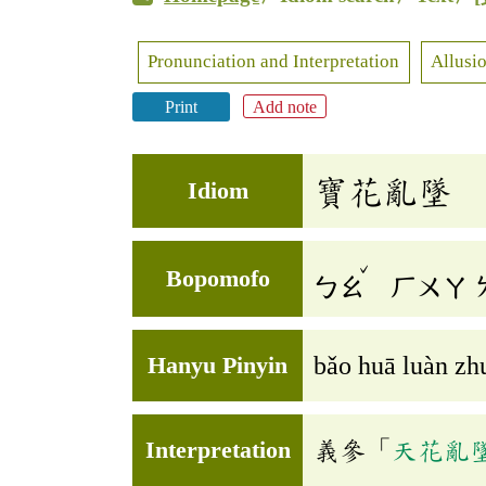
Pronunciation and Interpretation
Allusio
Print
Add note
寶花亂墜
Idiom
ˇ
Bopomofo
ㄅㄠ
ㄏㄨㄚ
Hanyu Pinyin
bǎo huā luàn zh
Interpretation
義參「
天花亂