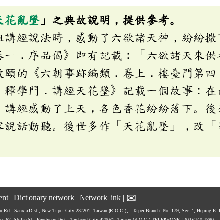
天花亂墜
」之典故說明，提供參考。
祖講經說法時，感動了六欲諸天神，紛紛撒
卷一．序品偈》即有記載：「六欲諸天來供
敦頤的《六朝事跡編類．卷上．樓臺門第四
．釋學門．講經天花墜》記載一個故事：在
，講經感動了上天，各色香花紛紛落下。後
容說話動聽。後世多作「天花亂墜」，改「
。
✉
ent
|
Dictionary network
|
Network link
|
hu Rd., Sanxia Dist., New Taipei City 237201, Taiwan (R.O.C.)、
Taipei Branch: No. 179, Sec. 1, Heping E.
No. 67, Shifan St., Fengyuan Dist., Taichung City 420081, Taiwan (R.O.C.)
TELEPHONE：(02)7740-7890、