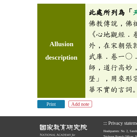
此處所列為「
佛教傳說，佛
《心地觀經．
Allusion
外，在宋朝張
武庫．卷一〇
description
師，道行高妙
墜」，用來形
華不實的言詞
Print
Add note
:::
Privacy statem
Headquarters: No. 2, Sans
Taichung Branch Offices: 