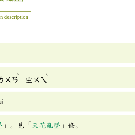
n description
ˋ
ˋ
ㄌㄨㄢ
ㄓㄨㄟ
uì
墜
」。見「
天花亂墜
」條。