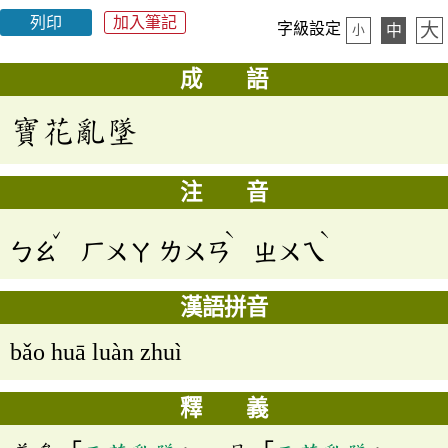
列印
加入筆記
大
字級設定
中
小
成 語
寶花亂墜
注 音
ˇ
ˋ
ˋ
ㄅㄠ
ㄏㄨㄚ
ㄌㄨㄢ
ㄓㄨㄟ
漢語拼音
bǎo huā luàn zhuì
釋 義