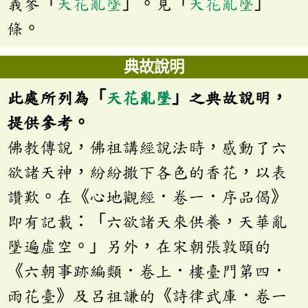
義參「
天花亂墜
」。見「
天花亂墜
」
條。
典故說明
此處所列為「
天花亂墜
」之典故說明，
提供參考。
佛教傳說，佛祖講經說法時，感動了六
欲諸天神，紛紛撒下各色的香花，以表
讚歎。在《心地觀經．卷一．序品偈》
即有記載：「六欲諸天來供養，天華亂
墜遍虛空。」另外，在宋朝張敦頤的
《六朝事跡編類．卷上．樓臺門第四．
雨花臺》及呂祖謙的《詩律武庫．卷一