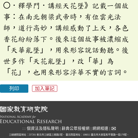
〇．釋學門．講經天花墜》記載一個故
事：在南北朝梁武帝時，有位雲光法
師，道行高妙，講經感動了上天，各色
香花紛紛落下。後來這個故事被濃縮成
「天華亂墜」，用來形容說話動聽。後
世多作「天花亂墜」，改「華」為
「花」，也用來形容浮華不實的言詞。
列印
加入筆記
✉
:::
個資法及隱私聲明
|
辭典公眾授權網
|
網網相連
|
三峽總院區地址：237201 新北市三峽區三樹路2號、
臺北院區地址：106011 臺北市大安區和平東路一段179號、