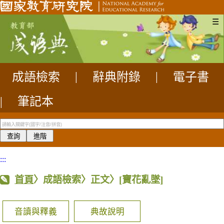
☰
成語檢索
|
辭典附錄
|
電子書
|
筆記本
:::
首頁
〉成語檢索〉正文〉
[寶花亂墜]
音讀與釋義
典故說明