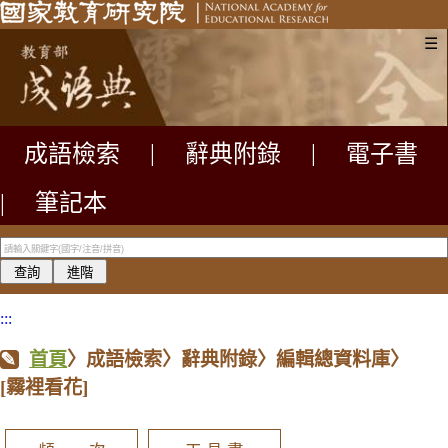
☰
成語檢索
|
辭典附錄
|
電子書
|
筆記本
:::
首頁
〉成語檢索〉辭典附錄〉編輯總資料庫〉
[霧裡看花]