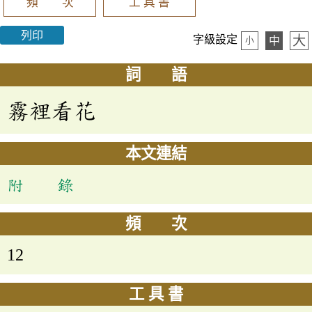
頻 次
工 具 書
列印
大
字級設定
中
小
詞 語
霧裡看花
本文連結
附 錄
頻 次
12
工 具 書