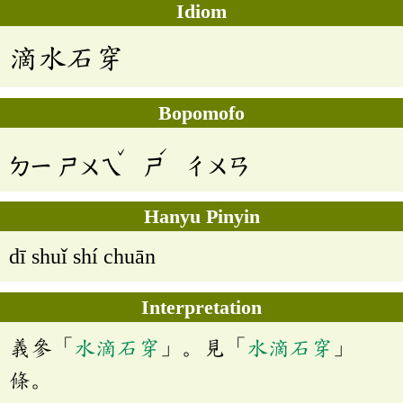
Idiom
滴水石穿
Bopomofo
ˇ
ˊ
ㄉㄧ
ㄕㄨㄟ
ㄕ
ㄔㄨㄢ
Hanyu Pinyin
dī shuǐ shí chuān
Interpretation
義參「
水滴石穿
」。見「
水滴石穿
」
條。