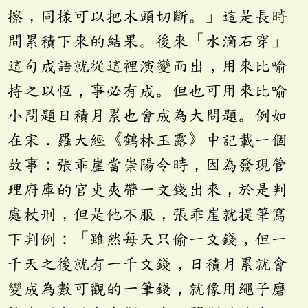
擦，同樣可以把木頭切斷。」這是長時
間累積下來的結果。後來「水滴石穿」
這句成語就從這裡演變而出，用來比喻
持之以恆，事必有成。但也可用來比喻
小問題日積月累也會成為大問題。例如
在宋．羅大經《鶴林玉露》中記載一個
故事：張乖崖當崇陽令時，因為發現管
理府庫的官吏夾帶一文錢出來，於是判
處杖刑，但是他不服，張乖崖就提筆寫
下判例：「雖然每天只偷一文錢，但一
千天之後就有一千文錢，日積月累就會
變成為數可觀的一筆錢，就像用繩子磨