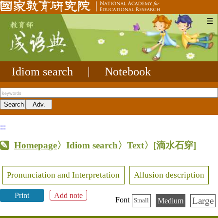
☰
Idiom search
|
Notebook
:::
Homepage
〉Idiom search〉Text〉
[滴水石穿]
Pronunciation and Interpretation
Allusion description
Print
Add note
Large
Font
Medium
Small