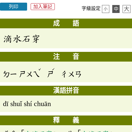
列印
加入筆記
大
字級設定
中
小
成 語
滴水石穿
注 音
ˇ
ˊ
ㄉㄧ
ㄕㄨㄟ
ㄕ
ㄔㄨㄢ
漢語拼音
dī shuǐ shí chuān
釋 義