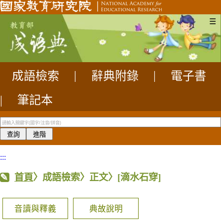
☰
成語檢索
|
辭典附錄
|
電子書
|
筆記本
:::
首頁
〉成語檢索〉正文〉
[滴水石穿]
音讀與釋義
典故說明