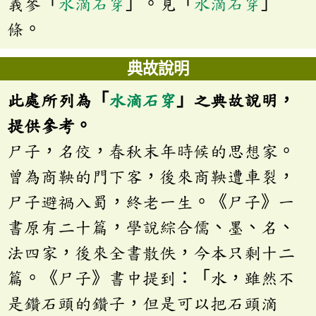
義參「
水滴石穿
」。見「
水滴石穿
」
條。
典故說明
此處所列為「
水滴石穿
」之典故說明，
提供參考。
尸子，名佼，春秋末年時候的思想家。
曾為商鞅的門下客，後來商鞅遭車裂，
尸子避禍入蜀，終老一生。《尸子》一
書原有二十篇，學說綜合儒、墨、名、
法四家，後來全書散佚，今本只剩十二
篇。《尸子》書中提到：「水，雖然不
是鑽石頭的鑽子，但是可以把石頭滴