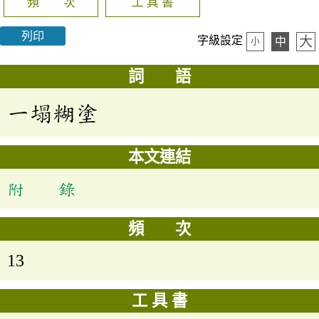
頻 次
工 具 書
列印
大
字級設定
中
小
詞 語
一塌糊塗
本文連結
附 錄
頻 次
13
工 具 書