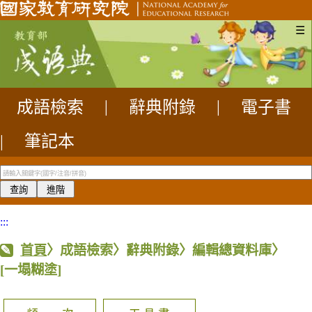
☰
成語檢索
|
辭典附錄
|
電子書
|
筆記本
:::
首頁
〉成語檢索〉辭典附錄〉編輯總資料庫〉
[一塌糊塗]