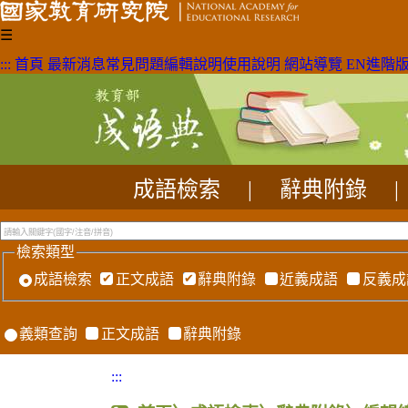
☰
:::
首頁
最新消息
常見問題
編輯說明
使用說明
網站導覽
EN
進階
成語檢索
|
辭典附錄
|
檢索類型
成語檢索
正文成語
辭典附錄
近義成語
反義成
義類查詢
正文成語
辭典附錄
:::