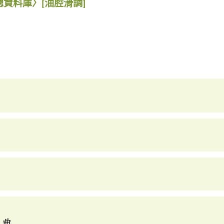
總資料庫〉
[油腔滑調]
辭典