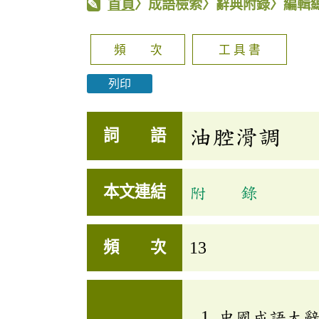
首頁
〉成語檢索〉辭典附錄〉編輯
頻 次
工 具 書
列印
油腔滑調
詞 語
本文連結
附 錄
頻 次
13
中國成語大