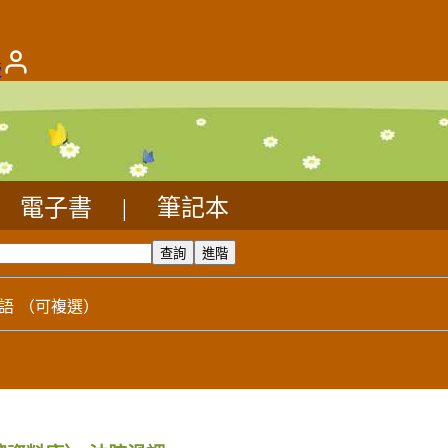
版
電子書
|
筆記本
語
（可複選）