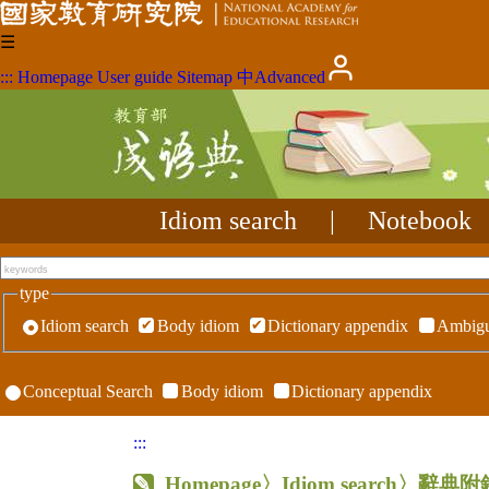
☰
:::
Homepage
User guide
Sitemap
中
Advanced
Idiom search
|
Notebook
type
Idiom search
Body idiom
Dictionary appendix
Ambigu
Conceptual Search
Body idiom
Dictionary appendix
:::
Homepage
〉Idiom search〉