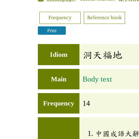
Frequency
Reference book
Print
洞天福地
Idiom
Main
Body text
Frequency
14
中國成語大