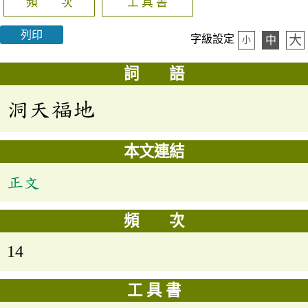
頻 次
工 具 書
列印
大
字級設定
中
小
詞 語
洞天福地
本文連結
正文
頻 次
14
工 具 書