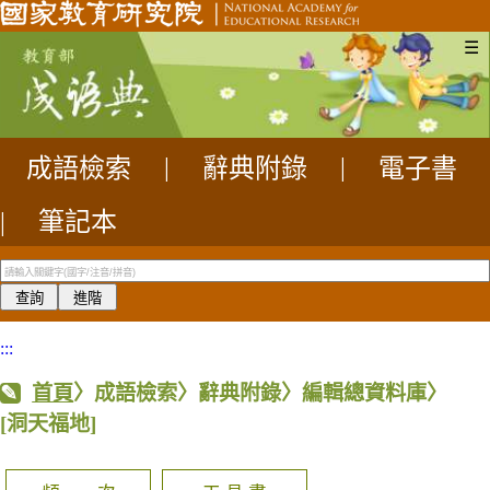
☰
成語檢索
|
辭典附錄
|
電子書
|
筆記本
:::
首頁
〉成語檢索〉辭典附錄〉編輯總資料庫〉
[洞天福地]