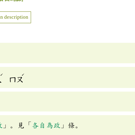
n description
ˊ
ˊ
ㄟ
ㄇㄡ
政
」。見「
各自為政
」條。