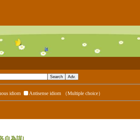
ous idiom
Antisense idiom
（Multiple choice）
[各自為謀]