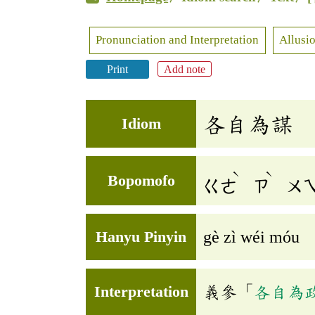
Pronunciation and Interpretation
Allusio
Print
Add note
各自為謀
Idiom
ˋ
ˋ
Bopomofo
ㄍㄜ
ㄗ
ㄨ
Hanyu Pinyin
gè zì wéi móu
Interpretation
義參「
各自為