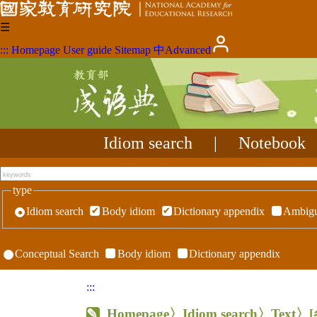
☰
:::
Homepage
User guide
Sitemap
中
Advanced
Idiom search
|
Notebook
type
Idiom search
Body idiom
Dictionary appendix
Ambigu
Conceptual Search
Body idiom
Dictionary appendix
:::
Homepage
〉Idiom search〉Text〉