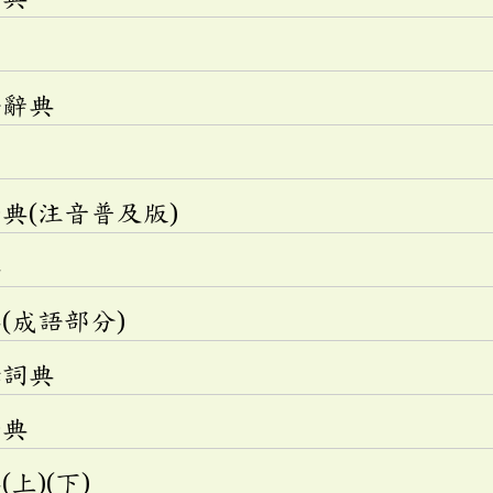
語辭典
典(注音普及版)
典
(成語部分)
釋詞典
辭典
上)(下)