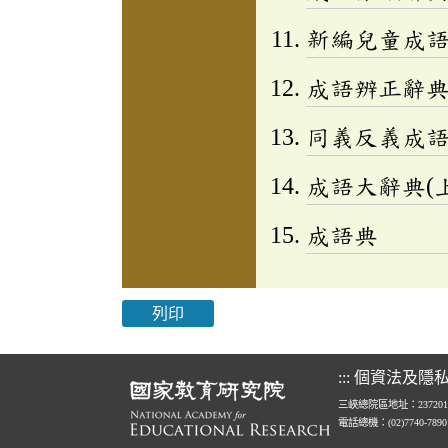
新編兒童成語小百
成語辨正辭
同義反義成
成語大辭典(上
成語典
列印
:::
個資法及隱
三峽總院區地址：23720
電話總機：(02)7740-789