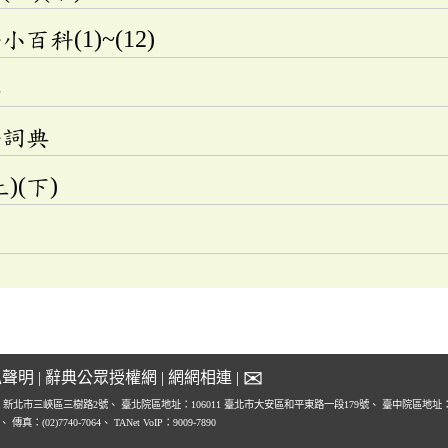
科(1)~(12)
典
語詞典
)(下)
✉
私聲明
|
辭典公眾授權網
|
網網相連
|
1 新北市三峽區三樹路2號、
臺北院區地址：106011 臺北市大安區和平東路一段179號、
臺中院區地址：4
0、
傳真：(02)7740-7064、
TANet VoIP：9009-7890