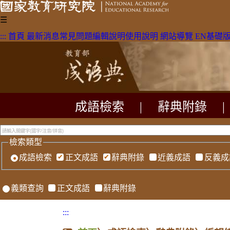
☰
:::
首頁
最新消息
常見問題
編輯說明
使用說明
網站導覽
EN
基礎
成語檢索
|
辭典附錄
|
檢索類型
成語檢索
正文成語
辭典附錄
近義成語
反義成
義類查詢
正文成語
辭典附錄
:::