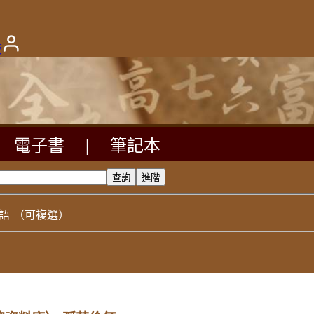
版
電子書
|
筆記本
語
（可複選）