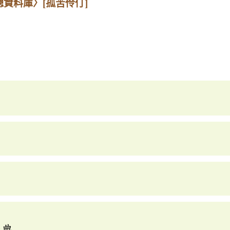
總資料庫〉
[孤苦伶仃]
辭典