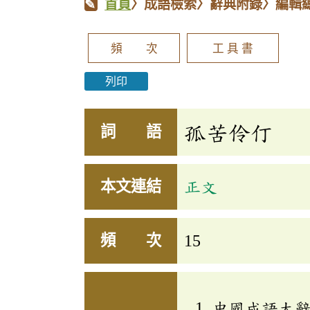
首頁
〉成語檢索〉辭典附錄〉編輯
頻 次
工 具 書
列印
孤苦伶仃
詞 語
本文連結
正文
頻 次
15
中國成語大