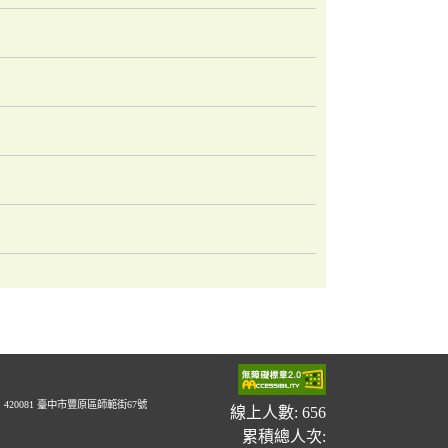
20081 臺中市豐原區師範街67號
線上人數: 656
累積總人次: