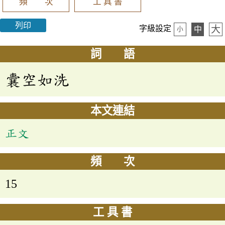
頻 次
工 具 書
列印
大
字級設定
中
小
詞 語
囊空如洗
本文連結
正文
頻 次
15
工 具 書