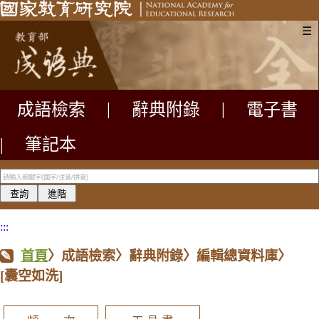
☰
成語檢索
|
辭典附錄
|
電子書
|
筆記本
:::
首頁
〉成語檢索〉辭典附錄〉編輯總資料庫〉
[囊空如洗]